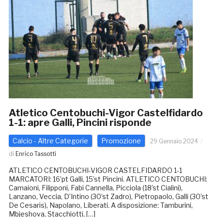
Atletico Centobuchi-Vigor Castelfidardo
1-1: apre Galli, Pincini risponde
Calcio - Altre Categorie
Promozione
29 Gennaio 2024
di
Enrico Tassotti
ATLETICO CENTOBUCHI-VIGOR CASTELFIDARDO 1-1
MARCATORI: 16’pt Galli, 15’st Pincini. ATLETICO CENTOBUCHI:
Camaioni, Filipponi, Fabi Cannella, Picciola (18’st Cialini),
Lanzano, Veccia, D’Intino (30’st Zadro), Pietropaolo, Galli (30’st
De Cesaris), Napolano, Liberati. A disposizione: Tamburini,
Mbjeshova, Stacchiotti, […]