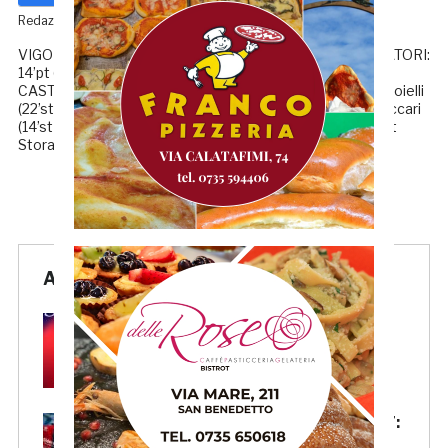
Redazione GRB
VIGOR CASTELFIDARDO-ATL. CENTOBUCHI 1-2 MARCATORI:
14’pt (rigore) Galli, 40’st Rombini, 42’st Cialini. V.
CASTELFIDARDO: Carpera, Gambacorta, Brugiapaglia, Gioielli
(22’st Fermani), Marconi, Santoni (28’st Bandanera), Malaccari
(14’st Terrè), Ballarini (33’st Testa), Altobello, Mosca (46’st
Storani), Rombini. […]
Articoli Recenti
Samb, Lorenzo Sgarbi è
ufficiale: l’attaccante arriva in
prestito dal Napoli
Samb, la maglia Home 2026/27:
«Il sale sulla pelle, l’ardore negli