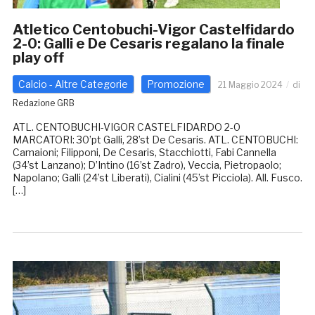
Atletico Centobuchi-Vigor Castelfidardo
2-0: Galli e De Cesaris regalano la finale
play off
Calcio - Altre Categorie
Promozione
21 Maggio 2024
di
Redazione GRB
ATL. CENTOBUCHI-VIGOR CASTELFIDARDO 2-0
MARCATORI: 30’pt Galli, 28’st De Cesaris. ATL. CENTOBUCHI:
Camaioni; Filipponi, De Cesaris, Stacchiotti, Fabi Cannella
(34’st Lanzano); D’Intino (16’st Zadro), Veccia, Pietropaolo;
Napolano; Galli (24’st Liberati), Cialini (45’st Picciola). All. Fusco.
[…]