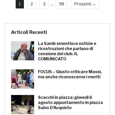
1
2
3
…
98
Prossimi →
Articoli Recenti
La Samb smentisce notizie e
ricostruzioni che parlano di
cessione del club. IL
COMUNICATO
FOCUS – Giusto criticare Massi,
ma anche riconoscerne i meriti
Scacchi in piazza: giovedì 6
agosto appuntamento in piazza
Salvo D’Acquisto