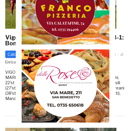
Vigor Montecosaro-Azzurra Mariner 3-1:
Bonifazi illude, poi la Vigor rimonta
Calcio - Altre Categorie
Promozione
20 Aprile 2026
di
Enrico Tassotti
VIGOR MONTECOSARO – AZZURRA MARINER 3-1
MARCATORI: 29’pt Bonifazi, 39’pt Pesaresi, 44’pt Andreani,
22’st Cicconetti VIGOR MONTECOSARO: Cingolani D., Basili
(27’st Merelli), Tidei, Giuggioloni, Rossini, Cingolani S., Andreani
(38’st Zanutel), Marcantoni, Pepi, Pesaresi (17’st Cicconetti),
Mancini […]