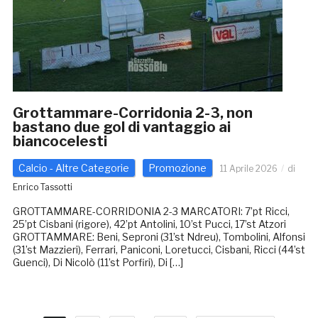
Grottammare-Corridonia 2-3, non
bastano due gol di vantaggio ai
biancocelesti
Calcio - Altre Categorie
Promozione
11 Aprile 2026
di
Enrico Tassotti
GROTTAMMARE-CORRIDONIA 2-3 MARCATORI: 7’pt Ricci,
25’pt Cisbani (rigore), 42’pt Antolini, 10’st Pucci, 17’st Atzori
GROTTAMMARE: Beni, Seproni (31’st Ndreu), Tombolini, Alfonsi
(31’st Mazzieri), Ferrari, Paniconi, Loretucci, Cisbani, Ricci (44’st
Guenci), Di Nicolò (11’st Porfiri), Di […]