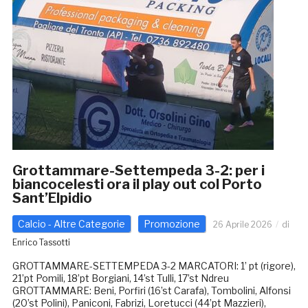
Grottammare-Settempeda 3-2: per i
biancocelesti ora il play out col Porto
Sant’Elpidio
Calcio - Altre Categorie
Promozione
26 Aprile 2026
di
Enrico Tassotti
GROTTAMMARE-SETTEMPEDA 3-2 MARCATORI: 1’ pt (rigore),
21’pt Pomili, 18’pt Borgiani, 14’st Tulli, 17’st Ndreu
GROTTAMMARE: Beni, Porfiri (16’st Carafa), Tombolini, Alfonsi
(20’st Polini), Paniconi, Fabrizi, Loretucci (44’pt Mazzieri),