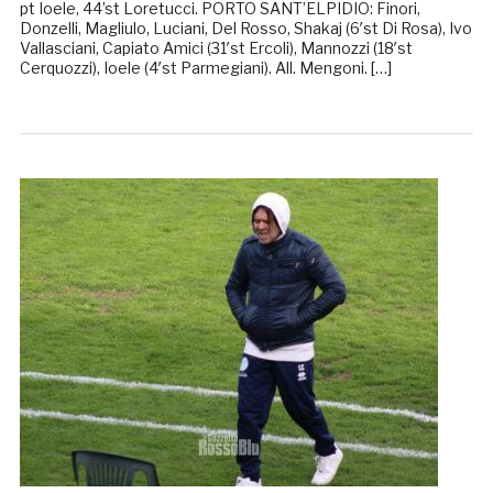
pt Ioele, 44’st Loretucci. PORTO SANT’ELPIDIO: Finori,
Donzelli, Magliulo, Luciani, Del Rosso, Shakaj (6′st Di Rosa), Ivo
Vallasciani, Capiato Amici (31′st Ercoli), Mannozzi (18′st
Cerquozzi), Ioele (4′st Parmegiani). All. Mengoni. […]