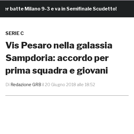
atte Milano 9-3 e va in Semifinale Scudetto!
5 ore
SERIE C
Vis Pesaro nella galassia
Sampdoria: accordo per
prima squadra e giovani
Di
Redazione GRB
il
20 Giugno 2018 alle 18:52