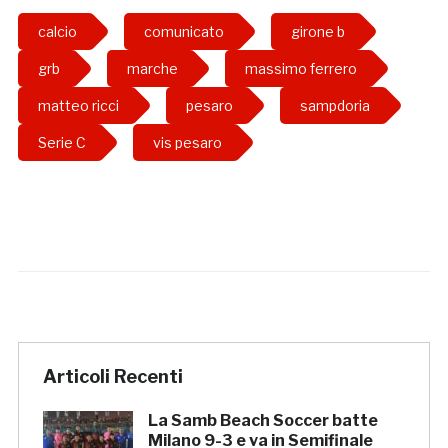
calcio
comunicato
girone b
grb
marche
massimo ferrero
matteo ricci
pesaro
sampdoria
Serie C
vis pesaro
Articoli Recenti
La Samb Beach Soccer batte
Milano 9-3 e va in Semifinale