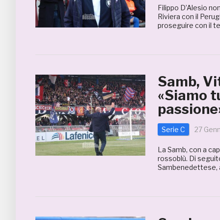
Filippo D’Alesio no
Riviera con il Perug
proseguire con il 
Samb, Vit
«Siamo t
passione
Serie C
27 Gen
La Samb, con a capo
rossoblù. Di segui
Sambenedettese, att