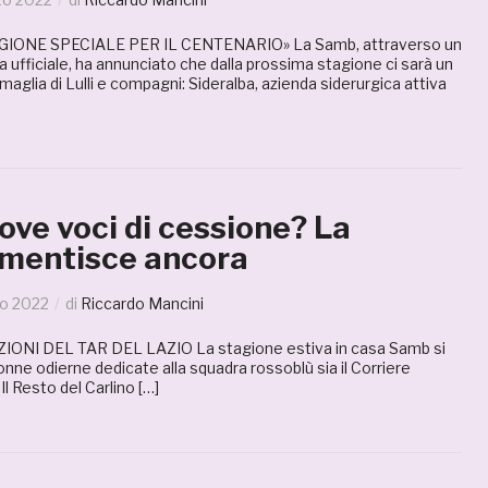
AGIONE SPECIALE PER IL CENTENARIO» La Samb, attraverso un
ufficiale, ha annunciato che dalla prossima stagione ci sarà un
maglia di Lulli e compagni: Sideralba, azienda siderurgica attiva
ve voci di cessione? La
smentisce ancora
io 2022
di
Riccardo Mancini
ONI DEL TAR DEL LAZIO La stagione estiva in casa Samb si
colonne odierne dedicate alla squadra rossoblù sia il Corriere
 Il Resto del Carlino […]