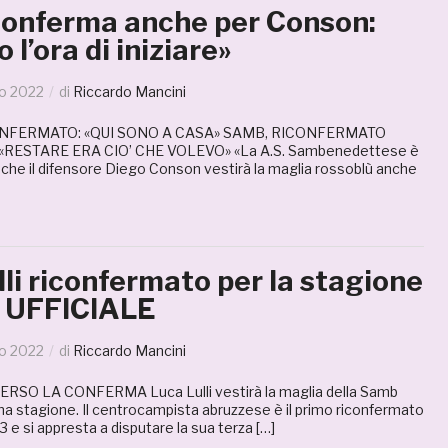
conferma anche per Conson:
 l’ora di iniziare»
io 2022
di
Riccardo Mancini
ONFERMATO: «QUI SONO A CASA» SAMB, RICONFERMATO
«RESTARE ERA CIO’ CHE VOLEVO» «La A.S. Sambenedettese è
 che il difensore Diego Conson vestirà la maglia rossoblù anche
li riconfermato per la stagione
 UFFICIALE
io 2022
di
Riccardo Mancini
RSO LA CONFERMA Luca Lulli vestirà la maglia della Samb
ma stagione. Il centrocampista abruzzese è il primo riconfermato
 e si appresta a disputare la sua terza […]