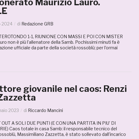
onerato Maurizio Lauro.
LE
o 2024
di
Redazione GRB
ROTONDO 1-1, RIUNIONE CON MASSI E POI CON MISTER
o non è più l’allenatore della Samb. Pochissimi minuti fa è
zione ufficiale da parte della società rossoblù; per l’ormai
tore giovanile nel caos: Renzi
Zazzetta
naio 2023
di
Riccardo Mancini
OUT A SOLI DUE PUNTI (E CON UNA PARTITA IN PIU’ DI
 Caos totale in casa Samb: il responsabile tecnico del
ossoblù, Massimiliano Zazzetta, è stato sollevato dall’incarico