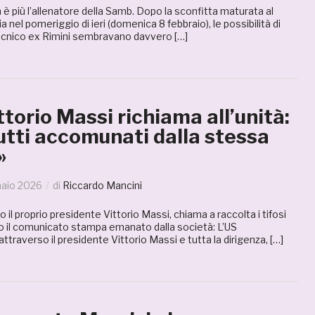
n è più l’allenatore della Samb. Dopo la sconfitta maturata al
ia nel pomeriggio di ieri (domenica 8 febbraio), le possibilità di
tecnico ex Rimini sembravano davvero […]
torio Massi richiama all’unità:
utti accomunati dalla stessa
»
naio 2026
di
Riccardo Mancini
 il proprio presidente Vittorio Massi, chiama a raccolta i tifosi
to il comunicato stampa emanato dalla società: L’US
raverso il presidente Vittorio Massi e tutta la dirigenza, […]