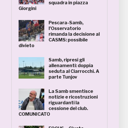
squadra in piazza
Giorgini
Pescara-Samb,
l’Osservatorio
rimanda la decisione al
CASMS: possibile
divieto
Samb, ripresi gli
allenamenti: doppia
seduta al Ciarrocchi. A
parte Tunjov
La Samb smentisce
notizie e ricostruzioni
riguardanti la
cessione del club.
COMUNICATO