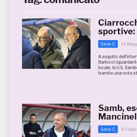
Ciarrocch
sportive:
Serie C
14 Mag
A seguito dell’inte
Barlocci riguardante
locale, la U.S. Sa
tramite una nota st
Samb, es
Mancinell
Serie C
9 Febbr