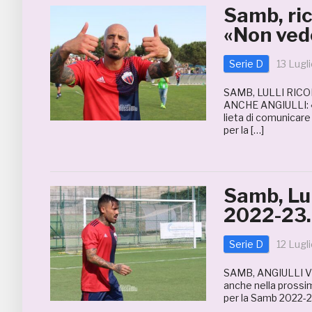
Samb, ri
«Non vedo
Serie D
13 Lugl
SAMB, LULLI RIC
ANCHE ANGIULLI: 
lieta di comunicare
per la […]
Samb, Lul
2022-23.
Serie D
12 Lugl
SAMB, ANGIULLI VE
anche nella prossi
per la Samb 2022-23