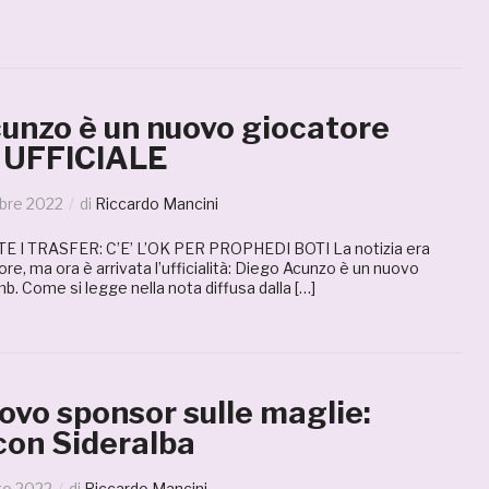
unzo è un nuovo giocatore
. UFFICIALE
bre 2022
di
Riccardo Mancini
I TRASFER: C’E’ L’OK PER PROPHEDI BOTI La notizia era
 ore, ma ora è arrivata l’ufficialità: Diego Acunzo è un nuovo
b. Come si legge nella nota diffusa dalla […]
ovo sponsor sulle maglie:
con Sideralba
to 2022
di
Riccardo Mancini