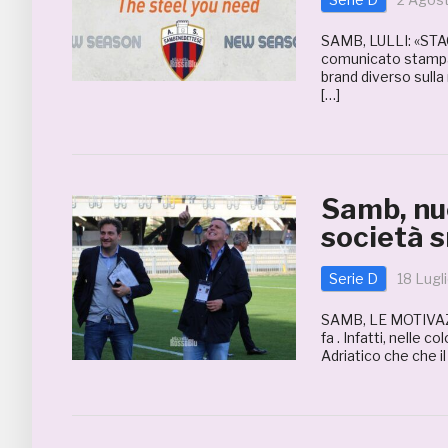
SAMB, LULLI: «ST
comunicato stampa 
brand diverso sulla 
[…]
Samb, nuo
società 
Serie D
18 Lugl
SAMB, LE MOTIVAZI
fa . Infatti, nelle 
Adriatico che che il