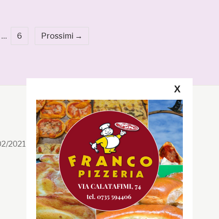
…
6
Prossimi →
X
Segui la GRB
Facebook
/02/2021 n. 199/2021
Instagram
Twitter