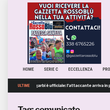
HOME
SERIE C
ECCELLENZA
PR
 Lorenzo Sgarbi è ufficiale: l’attaccante arriva in presti
ULTIME
Tag:
comunicato