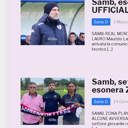
Samb, es
UFFICIA
Serie D
3 Marz
SAMB-REAL MONTE
LAURO Maurizio Laur
arrivata la comunica
tecnico […]
Samb, set
esonera 
Serie D
24 Gen
SAMB, ZONA PLAY 
ALCUNE AVVERSARIE)
settore giovanile r