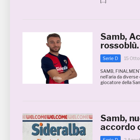
[…]
Samb, Ac
rossoblù
Serie D
15 Otto
SAMB, FINALMENTE 
nell’aria da diverse
giocatore della Sam
Samb, nu
accordo 
Serie D
2 Agos