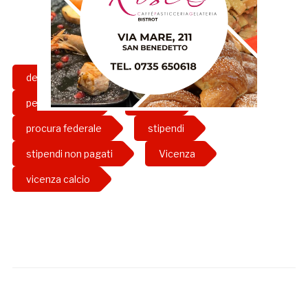
deferimento
girone b
grb
penalizzazione
procura
procura federale
stipendi
stipendi non pagati
Vicenza
vicenza calcio