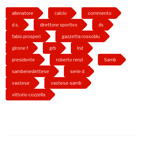
allenatore
calcio
commento
d.s.
direttore sportivo
ds
fabio prosperi
gazzetta rossoblu
girone f
grb
lnd
presidente
roberto renzi
Samb
sambenedettese
serie d
vastese
vastese-samb
vittorio cozzella