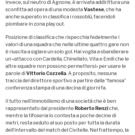
invece, sul neutro di Agnone, è arrivata addirittura una
sconfitta ad opera di una modesta
Vastese
, che ha
anche superato in classifica i rossoblù, facendoli
piombare in zona play out.
Posizione di classifica che rispecchia fedelmente i
valori di una squadra che nelle ultime quattro gare non
è riuscita a siglare un solo gol. Hai voglia a sbandierare
un «attacco con Cardella, Chinellato, Vita e Emili che le
altre squadre non possono permettersi» per usare le
parole di
Vittorio Cozzella
. A proposito, nessuna
traccia del direttore sportivo a partire dalla “famosa”
conferenza stampa di una decina di giorni fa.
Il tutto nell’immobilismo di una società che è ben
rappresentato dal presidente
Roberto Renzi
che,
mentre la tifoseria lo contesta a poche decine di
metri, resta seduto al suo posto per tutta la durata
dell’intervallo del match del Civitelle. Nel frattempo, la