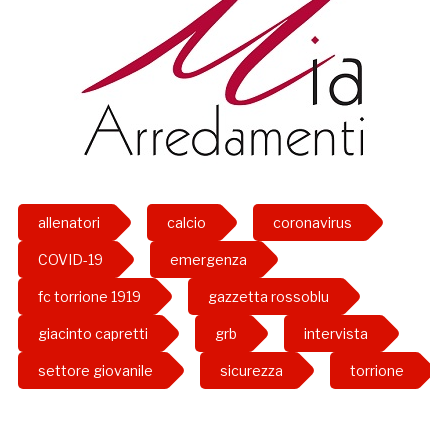
allenatori
calcio
coronavirus
COVID-19
emergenza
fc torrione 1919
gazzetta rossoblu
giacinto capretti
grb
intervista
settore giovanile
sicurezza
torrione