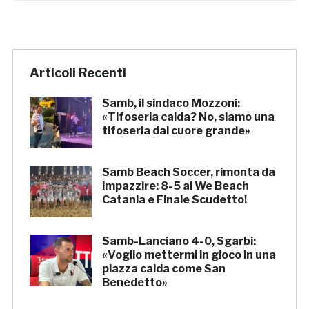
Articoli Recenti
Samb, il sindaco Mozzoni:
«Tifoseria calda? No, siamo una
tifoseria dal cuore grande»
Samb Beach Soccer, rimonta da
impazzire: 8-5 al We Beach
Catania e Finale Scudetto!
Samb-Lanciano 4-0, Sgarbi:
«Voglio mettermi in gioco in una
piazza calda come San
Benedetto»