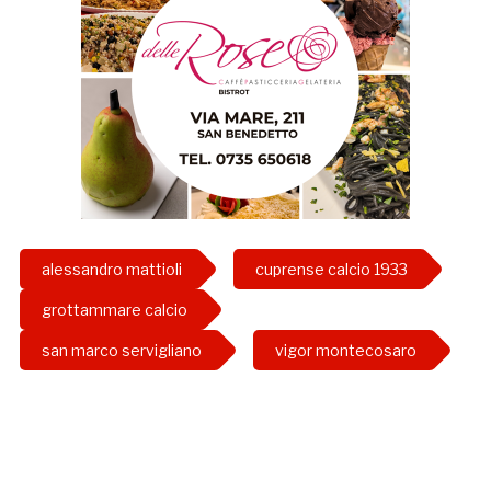
alessandro mattioli
cuprense calcio 1933
grottammare calcio
san marco servigliano
vigor montecosaro