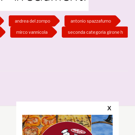
andrea del zompo
antonio spazzafumo
mirco vannicola
seconda categoria girone h
X
Segui la GRB