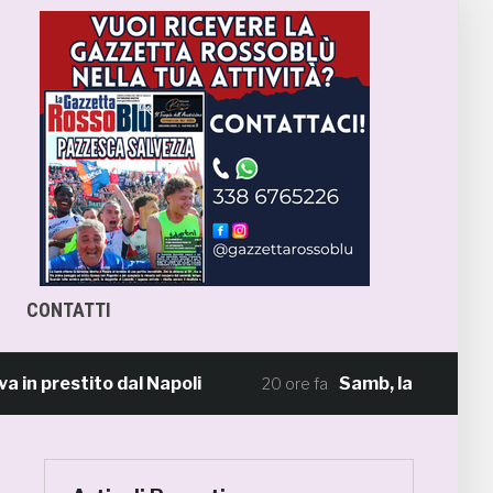
CONTATTI
restito dal Napoli
Samb, la maglia Home 2026
20 ore fa