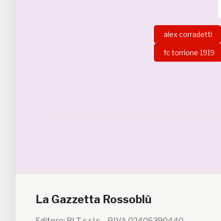
alex corradetti
fc torrione 1919
La Gazzetta Rossoblù
Editore: BLT s.r.l.s. - P.IVA 02405390440