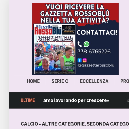
HOME
SERIE C
ECCELLENZA
PR
lla squadra. Stiamo lavorando per crescere»
ULTIME
19 ore fa
CALCIO - ALTRE CATEGORIE
,
SECONDA CATEGO