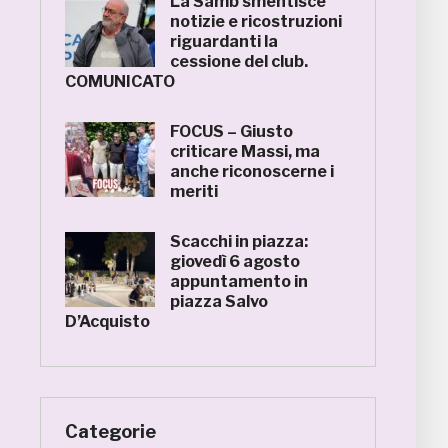
La Samb smentisce
notizie e ricostruzioni
riguardanti la
cessione del club.
COMUNICATO
FOCUS – Giusto
criticare Massi, ma
anche riconoscerne i
meriti
Scacchi in piazza:
giovedì 6 agosto
appuntamento in
piazza Salvo
D’Acquisto
Categorie