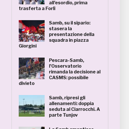
all’esordio, prima
trasferta a Forlì
Samb, su il sipario:
stasera la
presentazione della
squadra in piazza
Giorgini
Pescara-Samb,
l’Osservatorio
rimanda la decisione al
CASMS: possibile
divieto
Samb, ripresi gli
allenamenti: doppia
seduta al Ciarrocchi. A
parte Tunjov