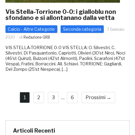
Vis Stella-Torrione 0-0: i gialloblu non
sfondano e si allontanano dalla vetta
Calcio - Altre Categorie
Seconda categoria
7 Gennaio
2020
di
Redazione GRB
VIS STELLA-TORRIONE 0-0 VIS STELLA: O. Silvestri, C.
Silvestri, Di Pasquantonio, Capriotti, Olivieri (30’st Niro), Noci
(46’st Quinzi), Bulzoni (42’st Almonti), Paolini, Scarafoni (47’st
Vespa), Fratini, Borraccini. All. Schiavi. TORRIONE: Gagliardi,
Del Zompo (25’st Nespeca), […]
1
2
3
…
6
Prossimi →
Articoli Recenti