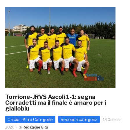
Torrione-JRVS Ascoli 1-1: segna
Corradetti ma il finale è amaro per i
gialloblu
Calcio - Altre Categorie
Seconda categoria
13 Gennaio
2020
di
Redazione GRB