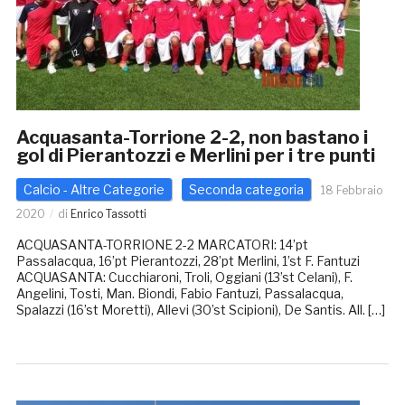
Acquasanta-Torrione 2-2, non bastano i
gol di Pierantozzi e Merlini per i tre punti
Calcio - Altre Categorie
Seconda categoria
18 Febbraio
2020
di
Enrico Tassotti
ACQUASANTA-TORRIONE 2-2 MARCATORI: 14’pt
Passalacqua, 16’pt Pierantozzi, 28’pt Merlini, 1’st F. Fantuzi
ACQUASANTA: Cucchiaroni, Troli, Oggiani (13’st Celani), F.
Angelini, Tosti, Man. Biondi, Fabio Fantuzi, Passalacqua,
Spalazzi (16’st Moretti), Allevi (30’st Scipioni), De Santis. All. […]