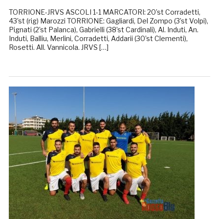
TORRIONE-JRVS ASCOLI 1-1 MARCATORI: 20’st Corradetti,
43’st (rig) Marozzi TORRIONE: Gagliardi, Del Zompo (3’st Volpi),
Pignati (2’st Palanca), Gabrielli (38’st Cardinali), Al. Induti, An.
Induti, Balliu, Merlini, Corradetti, Addarii (30’st Clementi),
Rosetti. All. Vannicola. JRVS […]