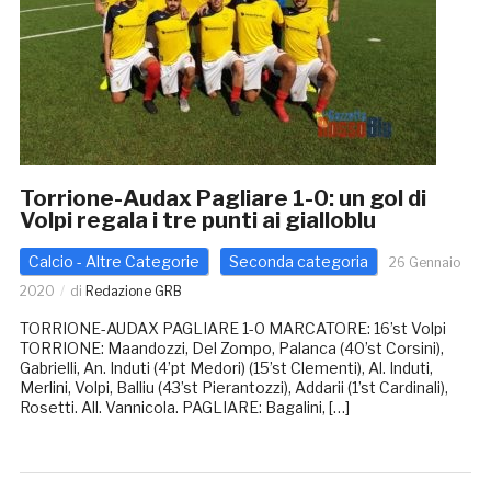
Torrione-Audax Pagliare 1-0: un gol di
Volpi regala i tre punti ai gialloblu
Calcio - Altre Categorie
Seconda categoria
26 Gennaio
2020
di
Redazione GRB
TORRIONE-AUDAX PAGLIARE 1-0 MARCATORE: 16’st Volpi
TORRIONE: Maandozzi, Del Zompo, Palanca (40’st Corsini),
Gabrielli, An. Induti (4’pt Medori) (15’st Clementi), Al. Induti,
Merlini, Volpi, Balliu (43’st Pierantozzi), Addarii (1’st Cardinali),
Rosetti. All. Vannicola. PAGLIARE: Bagalini, […]