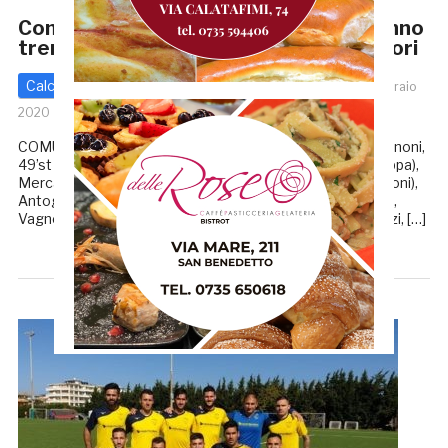
Comunanza-Torrione 1-1: i gialloblù fanno
tremare la capolista, decidono due rigori
Calcio - Altre Categorie
Seconda categoria
2 Febbraio
2020
di
Redazione GRB
COMUNANZA-TORRIONE 1-1 MARCATORI: 30’st (rig) Vagnoni,
49’st (rig) Addarii COMUNANZA: Grande, Luzi (25’st Galloppa),
Mercatanti, Testa, Cafini, Taddei, Bernabei (40’st Ciabattoni),
Antognozzi, Raffaeli (30’st Aleandri), Ascenzi (25’st Bruni),
Vagnoni (45’st Luciani). All. Padalino. TORRIONE: Mandozzi, […]