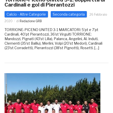
Cardinali e gol di Pierantozzi
Calcio - Altre Categorie
Seconda categoria
26 Febbraio
2020
di
Redazione GRB
TORRIONE-PICENO UNITED 3-1 MARCATORI: 5’pt e 7’pt
Cardinali, 40’pt Pierantozzi, 36’st Virgulti TORRIONE:
Mandozzi, Pignati (43’st Lilla), Palanca, Angelini, Al. Induti,
Clementi (35’st Balliu), Merlini, Volpi (20’st Medori), Cardinali
(23’st Corradetti), Pierantozzi (38’st Pignotti), Rosetti. […]