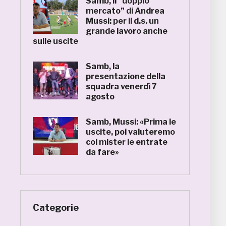
Samb, il “doppio
mercato” di Andrea
Mussi: per il d.s. un
grande lavoro anche
sulle uscite
Samb, la
presentazione della
squadra venerdì 7
agosto
Samb, Mussi: «Prima le
uscite, poi valuteremo
col mister le entrate
da fare»
Categorie