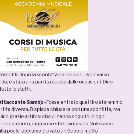
 rossoblù dopo la sconfitta col Gubbio: «Volevamo
ndo, è stata una partita decisa dalle occasioni. Dico
 tutto lo staff»…
Attaccante Samb):
«Fosse entrato quel tiro staremmo
rtita diversa. Dispiace chiudere con una sconfitta, ma
 Dico grazie ai tifosi che ci hanno seguito in ogni
e sostenuto, oggi sono stati fantastici. Volevamo
 alla poule, abbiamo trovato un Gubbio molto