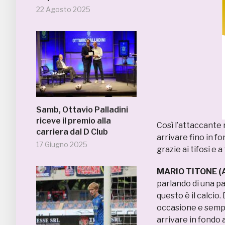
22 Agosto 2025
Samb, Ottavio Palladini
riceve il premio alla
Così l’attaccante
carriera dal D Club
arrivare fino in fo
17 Giugno 2025
grazie ai tifosi e a
MARIO TITONE (
parlando di una pa
questo è il calcio.
occasione e sempr
arrivare in fondo