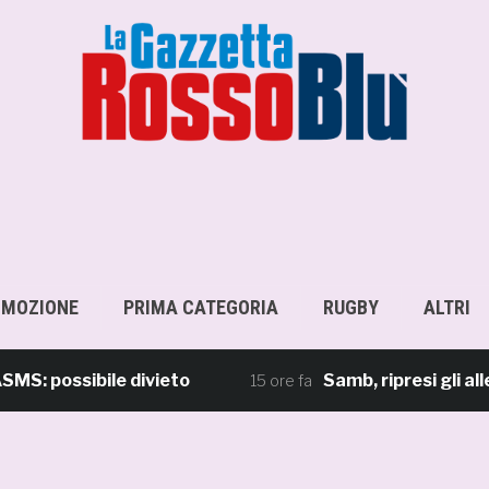
OMOZIONE
PRIMA CATEGORIA
RUGBY
ALTRI
ossibile divieto
Samb, ripresi gli allenam
15 ore fa