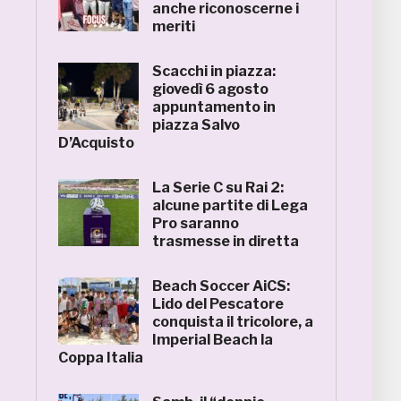
anche riconoscerne i
meriti
Scacchi in piazza:
giovedì 6 agosto
appuntamento in
piazza Salvo
D’Acquisto
La Serie C su Rai 2:
alcune partite di Lega
Pro saranno
trasmesse in diretta
Beach Soccer AiCS:
Lido del Pescatore
conquista il tricolore, a
Imperial Beach la
Coppa Italia