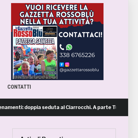
CONTATTI
enti: doppia seduta al Ciarrocchi. A parte Tunjov
1 g