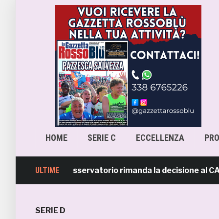
HOME
SERIE C
ECCELLENZA
PR
ra-Samb, l’Osservatorio rimanda la decisione al CASMS: p
ULTIME
SERIE D