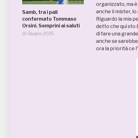
organizzato, ma è 
anche il mister, lo
Samb, tra i pali
confermato Tommaso
Riguardo la mia p
Orsini. Semprini ai saluti
detto che qui sto
16 Giugno 2025
di fare una grande
anche se sarebbe 
ora la priorità ce 