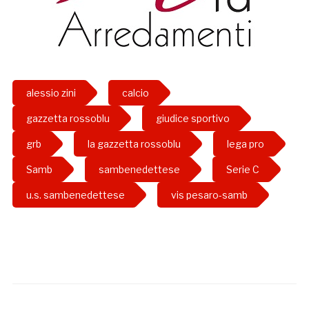
alessio zini
calcio
gazzetta rossoblu
giudice sportivo
grb
la gazzetta rossoblu
lega pro
Samb
sambenedettese
Serie C
u.s. sambenedettese
vis pesaro-samb