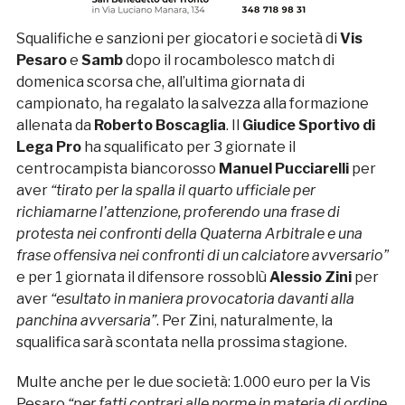
Squalifiche e sanzioni per giocatori e società di
Vis
Pesaro
e
Samb
dopo il rocambolesco match di
domenica scorsa che, all’ultima giornata di
campionato, ha regalato la salvezza alla formazione
allenata da
Roberto Boscaglia
. Il
Giudice Sportivo di
Lega Pro
ha squalificato per 3 giornate il
centrocampista biancorosso
Manuel Pucciarelli
per
aver
“tirato per la spalla il quarto ufficiale per
richiamarne l’attenzione, proferendo una frase di
protesta nei confronti della Quaterna Arbitrale e una
frase offensiva nei confronti di un calciatore avversario”
e per 1 giornata il difensore rossoblù
Alessio Zini
per
aver
“esultato in maniera provocatoria davanti alla
panchina avversaria”
. Per Zini, naturalmente, la
squalifica sarà scontata nella prossima stagione.
Multe anche per le due società: 1.000 euro per la Vis
Pesaro
“per fatti contrari alle norme in materia di ordine