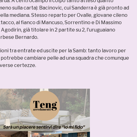
rda. A centrocampo il colpo tanto atteso quanto
eno sulla carta): Bacinovic, cui Sanderra è già pronto ad
 della mediana. Stesso reparto per Ovalle, giovane cileno
ttacco, al fianco di Mancuso, Sorrentino e Di Massimo
: Agodirin, già titolare in 2 partite su 2, l'uruguaiano
terbese Bernardo.
zioni tra entrate ed uscite per la Samb: tanto lavoro per
a potrebbe cambiare pelle ad una squadra che comunque
iverse certezze.