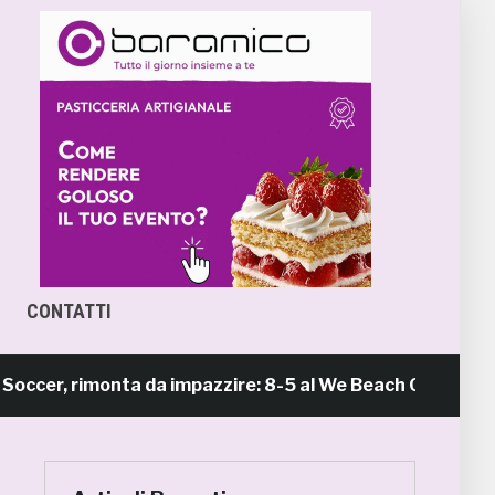
CONTATTI
 rimonta da impazzire: 8-5 al We Beach Catania e Finale