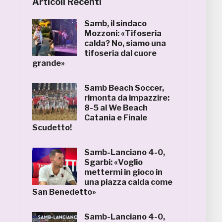
Articoli Recenti
Samb, il sindaco
Mozzoni: «Tifoseria
calda? No, siamo una
tifoseria dal cuore
grande»
Samb Beach Soccer,
rimonta da impazzire:
8-5 al We Beach
Catania e Finale
Scudetto!
Samb-Lanciano 4-0,
Sgarbi: «Voglio
mettermi in gioco in
una piazza calda come
San Benedetto»
Samb-Lanciano 4-0,