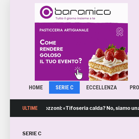
HOME
SERIE C
ECCELLENZA
PR
il sindaco Mozzoni: «Tifoseria calda? No, siamo una tifos
ULTIME
SERIE C