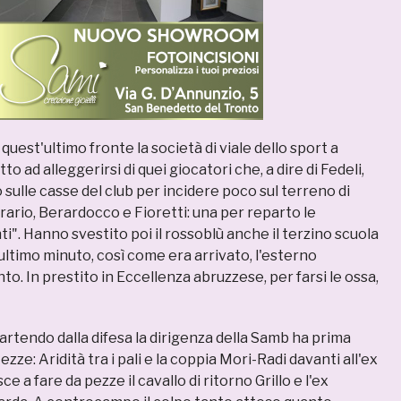
 quest'ultimo fronte la società di viale dello sport a
to ad alleggerirsi di quei giocatori che, a dire di Fedeli,
ulle casse del club per incidere poco sul terreno di
rrario, Berardocco e Fioretti: una per reparto le
ti". Hanno svestito poi il rossoblù anche il terzino scuola
'ultimo minuto, così come era arrivato, l'esterno
to. In prestito in Eccellenza abruzzese, per farsi le ossa,
artendo dalla difesa la dirigenza della Samb ha prima
ezze: Aridità tra i pali e la coppia Mori-Radi davanti all'ex
ce a fare da pezze il cavallo di ritorno Grillo e l'ex