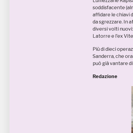
Lumezzane Rapisa
soddisfacente (alm
affidare le chiavi
da sgrezzare. In a
diversi volti nuovi
Latorre e l'ex Vi
Più di dieci opera
Sanderra, che or
può già vantare d
Redazione