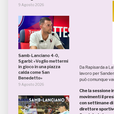
9 Agosto 2026
Samb-Lanciano 4-0,
Sgarbi: «Voglio mettermi
in gioco in una piazza
Da Rapisarda a Lat
calda come San
lavoro per Sander
Benedetto»
può comunque van
9 Agosto 2026
Che la sessione i
movimenti il pre
con settimane di a
direttore sportivo