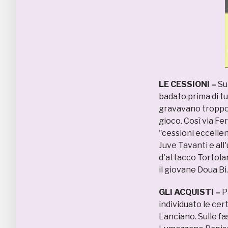
LE CESSIONI –
Su
badato prima di tut
gravavano troppo s
gioco. Così via Fe
"cessioni eccellen
Juve Tavanti e all
d'attacco Tortolan
il giovane Doua Bi.
GLI ACQUISTI –
P
individuato le cert
Lanciano. Sulle fas