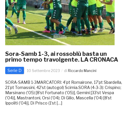
Sora-Samb 1-3, ai rossoblù basta un
primo tempo travolgente. LA CRONACA
Serie D
10 Settembre 2023
di
Riccardo Mancini
SORA-SAMB 1-3MARCATORI: 4’pt Romairone, 17’pt Sbardella,
21’pt Tomassini, 42’st (autogol) Scimia.SORA (4-3-3): Crispino;
Marsinano (’05) [8’st Fortunato (’05)], Gemini [33’st Vespa
(’04)], Mastrantoni, Orsi (’04); Di Gilio, Mascella (’04) [8’st
Ippoliti (’04)], Di Prisco (1’st […]