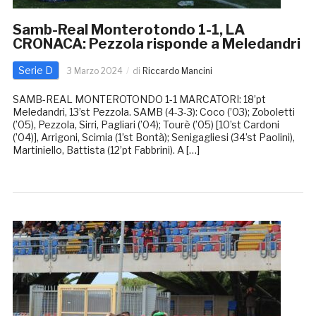
Samb-Real Monterotondo 1-1, LA
CRONACA: Pezzola risponde a Meledandri
Serie D
3 Marzo 2024
di
Riccardo Mancini
SAMB-REAL MONTEROTONDO 1-1 MARCATORI: 18’pt
Meledandri, 13’st Pezzola. SAMB (4-3-3): Coco (’03); Zoboletti
(’05), Pezzola, Sirri, Pagliari (’04); Tourè (’05) [10’st Cardoni
(’04)], Arrigoni, Scimia (1’st Bontà); Senigagliesi (34’st Paolini),
Martiniello, Battista (12’pt Fabbrini). A […]