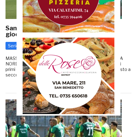
Samb, bomber Tomassini: «Vogliamo
giocarci il campionato fino in fondo»
Serie D
27 Settembre 2023
di
Riccardo Mancini
MASSI: «IL MONDO SAMB È UNICO» SAMB-FANO, CURVA
NORD GIÀ SOLD OUT Dopo aver trovato la via del gol nei
primi due match di campionato, Simone Tomassini è rimasto a
secco nel pareggio per 2-2 […]