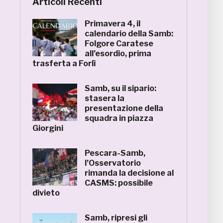
Articoli Recenti
Primavera 4, il
calendario della Samb:
Folgore Caratese
all’esordio, prima
trasferta a Forlì
Samb, su il sipario:
stasera la
presentazione della
squadra in piazza
Giorgini
Pescara-Samb,
l’Osservatorio
rimanda la decisione al
CASMS: possibile
divieto
Samb, ripresi gli