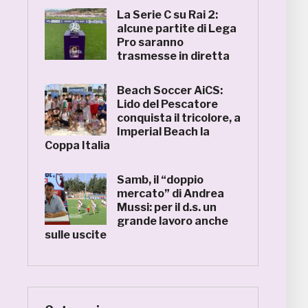
La Serie C su Rai 2:
alcune partite di Lega
Pro saranno
trasmesse in diretta
Beach Soccer AiCS:
Lido del Pescatore
conquista il tricolore, a
Imperial Beach la
Coppa Italia
Samb, il “doppio
mercato” di Andrea
Mussi: per il d.s. un
grande lavoro anche
sulle uscite