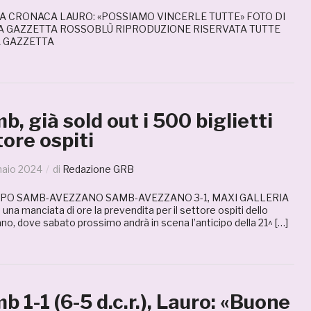
LA CRONACA LAURO: «POSSIAMO VINCERLE TUTTE» FOTO DI
A GAZZETTA ROSSOBLÙ RIPRODUZIONE RISERVATA TUTTE
A GAZZETTA
, già sold out i 500 biglietti
tore ospiti
naio 2024
di
Redazione GRB
PO SAMB-AVEZZANO SAMB-AVEZZANO 3-1, MAXI GALLERIA
na manciata di ore la prevendita per il settore ospiti dello
ano, dove sabato prossimo andrà in scena l’anticipo della 21^ […]
 1-1 (6-5 d.c.r.), Lauro: «Buone