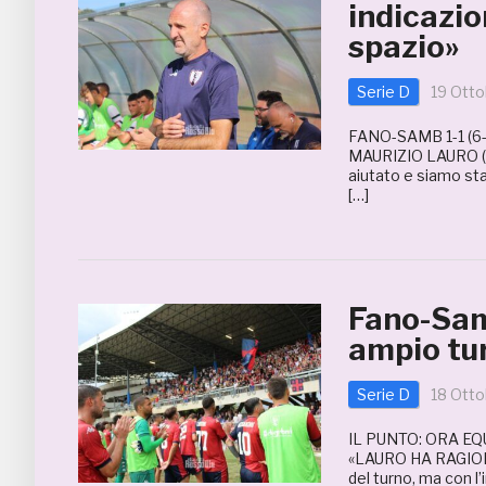
indicazio
spazio»
Serie D
19 Otto
FANO-SAMB 1-1 (6-
MAURIZIO LAURO (all
aiutato e siamo stat
[…]
Fano-Samb
ampio tu
Serie D
18 Otto
IL PUNTO: ORA EQ
«LAURO HA RAGION
del turno, ma con l’