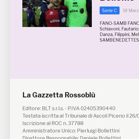
Serie C
18 Marz
FANO-SAMB FANO (3-5
Schiavoni, Fautario;
Danza, Filippini, Mel
SAMBENEDETTESE (3-
La Gazzetta Rossoblù
Editore: BLT s.r.l.s. - P.IVA 02405390440
Testata iscritta al Tribunale di Ascoli Piceno il 26
Iscrizione al ROC n. 37788
Amministratore Unico: Pierluigi Bollettini
Direttore Responsabile: Daniele Bollettini