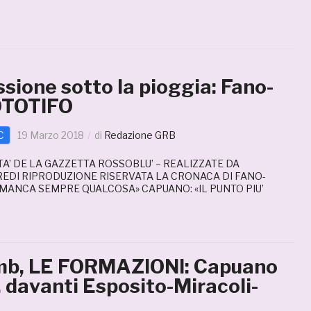
sione sotto la pioggia: Fano-
OTOTIFO
C
19 Marzo 2018
di
Redazione GRB
TA’ DE LA GAZZETTA ROSSOBLU’ – REALIZZATE DA
EDI RIPRODUZIONE RISERVATA LA CRONACA DI FANO-
I MANCA SEMPRE QUALCOSA» CAPUANO: «IL PUNTO PIU’
mb, LE FORMAZIONI: Capuano
, davanti Esposito-Miracoli-