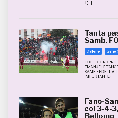
il […]
Tanta pas
Samb, F
Gallerie
Serie 
FOTO DI PROPRIE
EMANUELE TANCR
SAMB FEDELI: «C
IMPORTANTE»
Fano-Sa
col 3-4-3
Bellomo