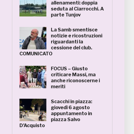
allenamenti: doppia
seduta al Ciarrocchi. A
parte Tunjov
La Samb smentisce
notizie e ricostruzioni
riguardanti la
cessione del club.
COMUNICATO
FOCUS – Giusto
criticare Massi, ma
anche riconoscerne i
meriti
Scacchi in piazza:
giovedì 6 agosto
appuntamento in
piazza Salvo
D’Acquisto