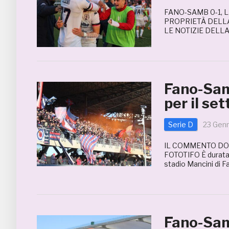
FANO-SAMB 0-1, 
PROPRIETÀ DELL
LE NOTIZIE DELL
Fano-Samb
per il set
Serie D
23 Gen
IL COMMENTO DO
FOTOTIFO È durata u
stadio Mancini di F
Fano-Samb