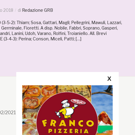
o 2018
di
Redazione GRB
-2): Thiam; Sosa, Gattari, Magli; Pellegrini, Mawuli, Lazzari,
 Germinale, Fioretti. A disp. Nobile, Fabbri, Soprano, Gasperi,
andri, Lanini, Udoh, Varano, Rolfini, Troianiello. All. Brevi
4-3): Perina; Conson, Miceli, Patti; […]
X
Segui la GRB
Facebook
/02/2021 n. 199/2021
Instagram