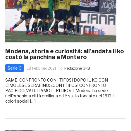
Modena, storia e curiosità: all’andata il ko
costò la panchina a Montero
Serie C
18 Febbraio 2021
di
Redazione GRB
SAMB, CONFRONTO CON I TIFOSI DOPO IL KO CON
L’IMOLESE SERAFINO: «CON I TIFOSI CONFRONTO
PACIFICO. VALUTIAMO IL RITIRO» Il Modena ha sede
nell’omonima città emiliana ed è stato fondato nel 1912. I
colori sociali […]