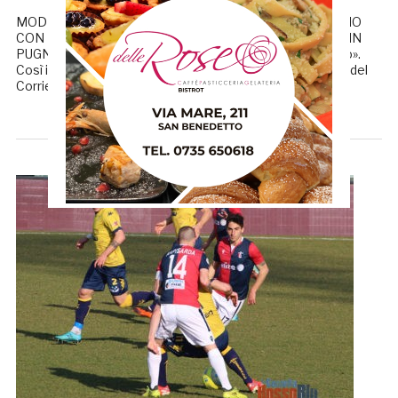
MODENA-SAMB 1-0, LA CRONACA FEDELI A COLLOQUIO
CON LA SQUADRA MONTERO: «AVEVAMO LA PARTITA IN
PUGNO…» «Mandare la squadra in ritiro? Ci sto riflettendo».
Così il presidente della Samb Franco Fedeli sulle colonne del
Corriere […]