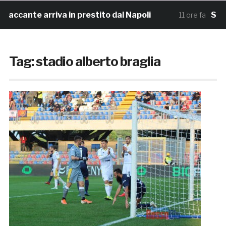
te arriva in prestito dal Napoli
Samb, la ma
11 ore fa
Tag:
stadio alberto braglia