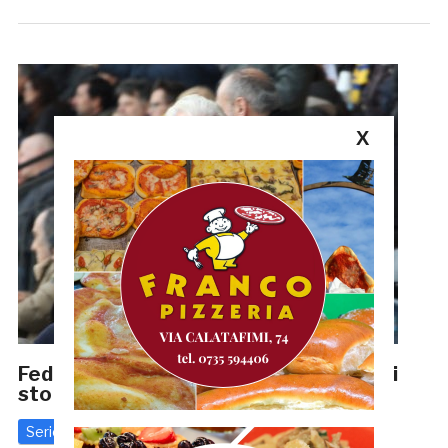
X
Fedeli: «Mandare la squadra in ritiro? Ci
sto pensando»
Serie C
11 Febbraio 2020
di
Redazione GRB