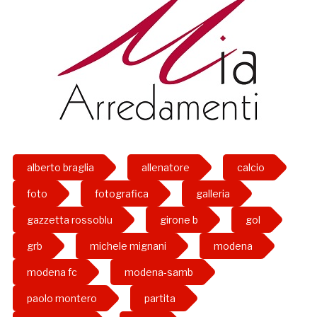
alberto braglia
allenatore
calcio
foto
fotografica
galleria
gazzetta rossoblu
girone b
gol
grb
michele mignani
modena
modena fc
modena-samb
paolo montero
partita