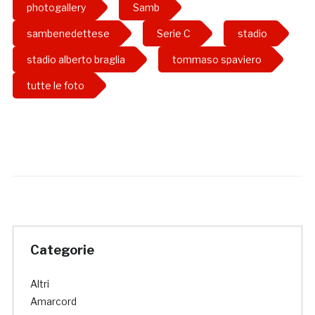
photogallery
Samb
sambenedettese
Serie C
stadio
stadio alberto braglia
tommaso spaviero
tutte le foto
Categorie
Altri
Amarcord