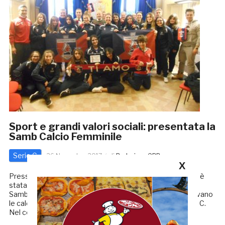
Sport e grandi valori sociali: presentata la
Samb Calcio Femminile
Serie C
26 Novembre 2017
di
Redazione GRB
X
Presso la sala consiliare del Comune di Acquaviva Picena è
stata ufficialmente presentata la squadra della
Sambenedettese Calcio femminile. Nel comune acquavivano
le calciatrici disputeranno le gare del campionato di Serie C.
Nel corso della […]