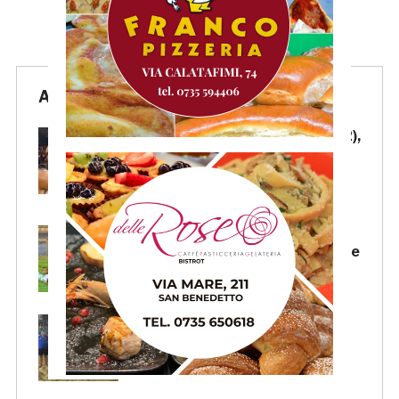
Articoli Recenti
Samb-Lanciano 4-0: Faggioli (2),
Candellori e Perrotta in gol
nell’ultima amichevole.
CRONACA
Samb-Lanciano 4-0: in gol
Faggioli (doppietta), Candellori e
Perrotta. LA CRONACA
La Samb Beach Soccer batte
Milano 9-3 e va in Semifinale
Scudetto!