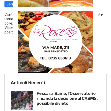
Serie C
7 Novembre 2017
di
Redazione GRB
Continua il momento no di Lorenzo Sorrentino. L’attaccante
romano, poco impiegato in questo inizio di stagione, ha
collezionato qualche minuto nella deludente trasferta di
Vicenza, dove la sua prestazione non è stata comunque
positiva. Al […]
← Precedenti
1
2
Articoli Recenti
Pescara-Samb, l’Osservatorio
rimanda la decisione al CASMS:
possibile divieto