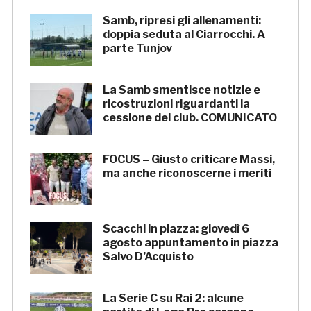
Samb, ripresi gli allenamenti:
doppia seduta al Ciarrocchi. A
parte Tunjov
La Samb smentisce notizie e
ricostruzioni riguardanti la
cessione del club. COMUNICATO
FOCUS – Giusto criticare Massi,
ma anche riconoscerne i meriti
Scacchi in piazza: giovedì 6
agosto appuntamento in piazza
Salvo D’Acquisto
La Serie C su Rai 2: alcune