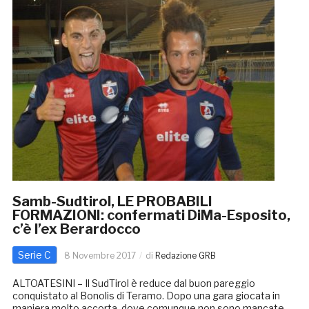
Samb-Sudtirol, LE PROBABILI
FORMAZIONI: confermati DiMa-Esposito,
c’è l’ex Berardocco
Serie C
8 Novembre 2017
di
Redazione GRB
ALTOATESINI – Il SudTirol è reduce dal buon pareggio
conquistato al Bonolis di Teramo. Dopo una gara giocata in
maniera molto accorta, dove comunque non sono mancate