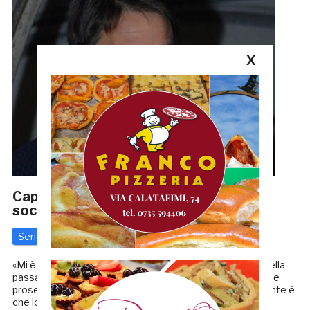
X
Capuano: «Mi adeguo alla linea della
società. L’importante era dirlo»
Serie C
15 Gennaio 2018
di
Redazione GRB
«Mi è stato detto di migliorare la posizione in classifica della
passata stagione, di valorizzare i giovani e la società vuole
proseguire nella politica del fair play finanziario. L’importante è
che lo dicessero anche a […]