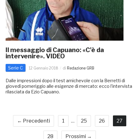
Il messaggio di Capuano: «C’è da
intervenire». VIDEO
Serie C
12 Gennaio 2018
di
Redazione GRB
Dalle impressioni dopo il test amichevole con la Berretti di
giovedì pomeriggio alle esigenze di mercato: ecco l’intervista
rilasciata da Ezio Capuano.
← Precedenti
1
…
25
26
27
28
Prossimi →