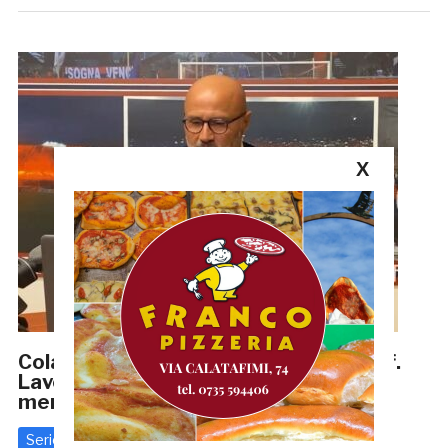
X
Colantuono: «L’obiettivo sono i play off.
Lavoriamo per riportare la Samb dove
merita»
Serie C
3 Gennaio 2021
di
Redazione GRB