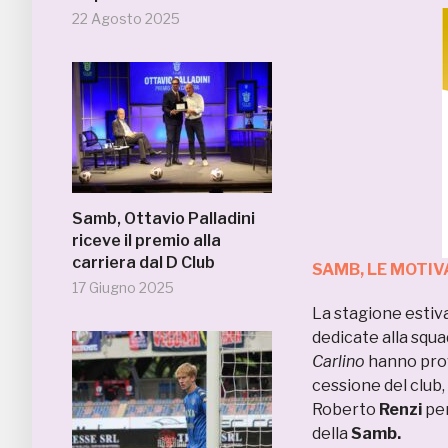
22 Agosto 2025
Samb, Ottavio Palladini
riceve il premio alla
carriera dal D Club
SAMB, LE MOTIV
17 Giugno 2025
La stagione estiv
dedicate alla squa
Carlino
hanno prov
cessione del club,
Roberto
Renzi
per
della
Samb.