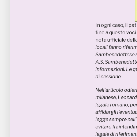
In ogni caso, il p
fine a queste voc
nota ufficiale dell
locali fanno riferi
Sambenedettese s.r.
A.S. Sambenedette
informazioni. Le q
di cessione.
Nell’articolo odier
milanese, Leonard
legale romano, per
affidargli l’event
legge sempre nell’a
evitare fraintendim
legale di riferime