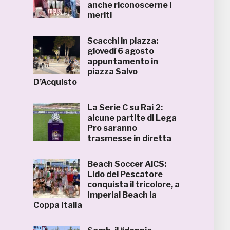
anche riconoscerne i
meriti
Scacchi in piazza:
giovedì 6 agosto
appuntamento in
piazza Salvo
D’Acquisto
La Serie C su Rai 2:
alcune partite di Lega
Pro saranno
trasmesse in diretta
Beach Soccer AiCS:
Lido del Pescatore
conquista il tricolore, a
Imperial Beach la
Coppa Italia