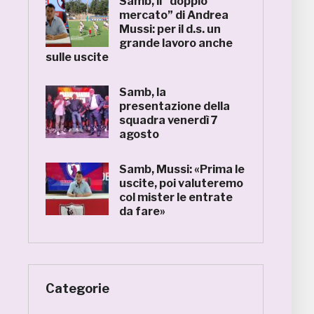
Samb, il “doppio
mercato” di Andrea
Mussi: per il d.s. un
grande lavoro anche
sulle uscite
Samb, la
presentazione della
squadra venerdì 7
agosto
Samb, Mussi: «Prima le
uscite, poi valuteremo
col mister le entrate
da fare»
Categorie