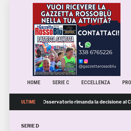
HOME
SERIE C
ECCELLENZA
PR
ra-Samb, l’Osservatorio rimanda la decisione al CASMS: 
ULTIME
SERIE D