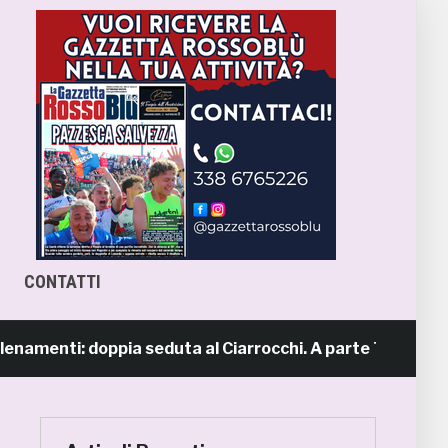
CONTATTI
enti: doppia seduta al Ciarrocchi. A parte Tunjov
1 g