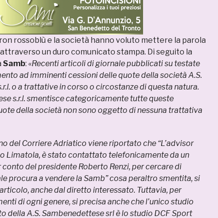
atron rossoblù e la società hanno voluto mettere la parola
i attraverso un duro comunicato stampa. Di seguito la
a
Samb
: «
Recenti articoli di giornale pubblicati su testate
mento ad imminenti cessioni delle quote della società A.S.
l. o a trattative in corso o circostanze di questa natura.
se s.r.l. smentisce categoricamente tutte queste
uote della società non sono oggetto di nessuna trattativa
no del Corriere Adriatico viene riportato che “L’advisor
o Limatola, è stato contattato telefonicamente da un
 conto del presidente Roberto Renzi, per cercare di
uale procura a vendere la Samb” cosa peraltro smentita, si
rticolo, anche dal diretto interessato. Tuttavia, per
enti di ogni genere, si precisa anche che l’unico studio
nto della A.S. Sambenedettese srl è lo studio DCF Sport