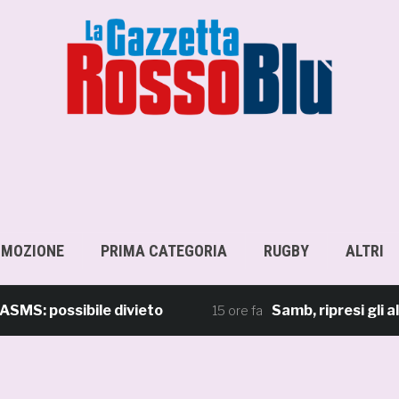
OMOZIONE
PRIMA CATEGORIA
RUGBY
ALTRI
possibile divieto
Samb, ripresi gli allenam
15 ore fa