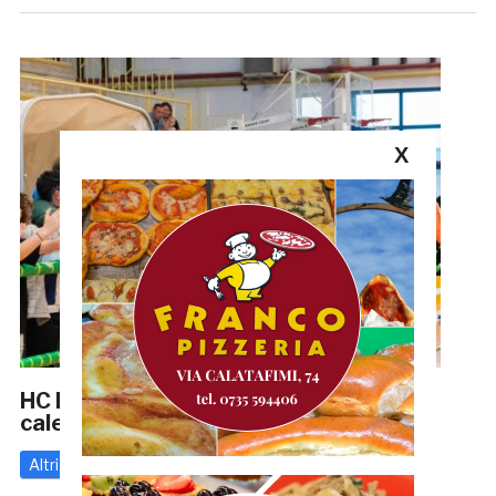
X
HC Monteprandone: pubblicato il
calendario, esordio a Modena
Altri
26 Luglio 2024
di
Enrico Tassotti