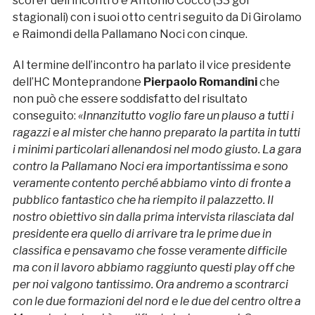
scorer dell’incontro è Antonio Cocco (33 gol
stagionali) con i suoi otto centri seguito da Di Girolamo
e Raimondi della Pallamano Noci con cinque.
Al termine dell’incontro ha parlato il vice presidente
dell’HC Monteprandone
Pierpaolo Romandini
che
non può che essere soddisfatto del risultato
conseguito:
«Innanzitutto voglio fare un plauso a tutti i
ragazzi e al mister che hanno preparato la partita in tutti
i minimi particolari allenandosi nel modo giusto. La gara
contro la Pallamano Noci era importantissima e sono
veramente contento perché abbiamo vinto di fronte a
pubblico fantastico che ha riempito il palazzetto. Il
nostro obiettivo sin dalla prima intervista rilasciata dal
presidente era quello di arrivare tra le prime due in
classifica e pensavamo che fosse veramente difficile
ma con il lavoro abbiamo raggiunto questi play off che
per noi valgono tantissimo. Ora andremo a scontrarci
con le due formazioni del nord e le due del centro oltre a