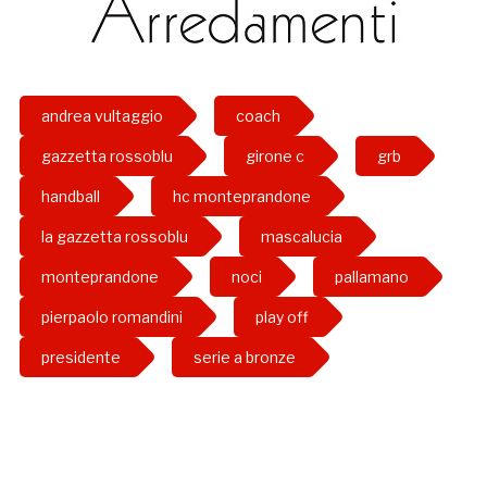
andrea vultaggio
coach
gazzetta rossoblu
girone c
grb
handball
hc monteprandone
la gazzetta rossoblu
mascalucia
monteprandone
noci
pallamano
pierpaolo romandini
play off
presidente
serie a bronze