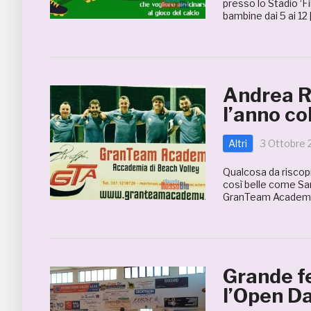
presso lo Stadio ‘Fi
bambine dai 5 ai 12 
Andrea Ra
l’anno c
Altri
3 Ottobre 
Qualcosa da riscopri
così belle come San
GranTeam Academy a
Grande fe
l’Open Da