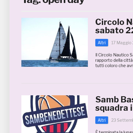
Circolo 
sabato 2
Altri
17 Maggio
Il Circolo Nautico 
rapporto della citt
tutti coloro che av
Samb Bask
squadra i
Altri
23 Settem
È terminata la lung