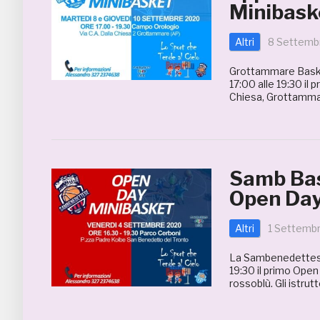
Minibask
Altri
8 Settemb
Grottammare Basket
17:00 alle 19:30 il 
Chiesa, Grottammar
Samb Bas
Open Day
Altri
1 Settemb
La Sambenedettese 
19:30 il primo Open
rossoblù. Gli istrut