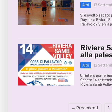
Altri
17 Settem
Si è svolto sabato 
Day della Riviera S
Pallavolo? Vieni a p
Riviera S
alla pale
Altri
12 Settem
Un intero pomeriggi
Sabato 14 settembre
Riviera Samb Volley
← Precedenti
1