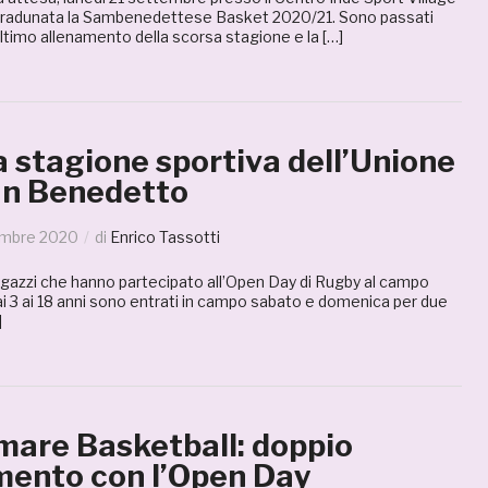
 è radunata la Sambenedettese Basket 2020/21. Sono passati
’ultimo allenamento della scorsa stagione e la […]
a stagione sportiva dell’Unione
n Benedetto
embre 2020
di
Enrico Tassotti
 ragazzi che hanno partecipato all’Open Day di Rugby al campo
i 3 ai 18 anni sono entrati in campo sabato e domenica per due
]
are Basketball: doppio
ento con l’Open Day