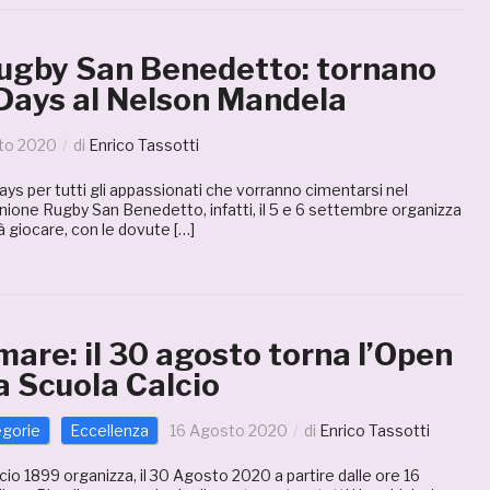
ugby San Benedetto: tornano
 Days al Nelson Mandela
to 2020
di
Enrico Tassotti
ys per tutti gli appassionati che vorranno cimentarsi nel
Unione Rugby San Benedetto, infatti, il 5 e 6 settembre organizza
rà giocare, con le dovute […]
are: il 30 agosto torna l’Open
a Scuola Calcio
egorie
Eccellenza
16 Agosto 2020
di
Enrico Tassotti
io 1899 organizza, il 30 Agosto 2020 a partire dalle ore 16