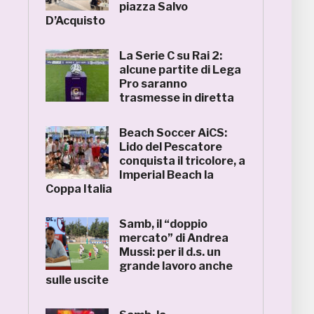
piazza Salvo
D’Acquisto
La Serie C su Rai 2:
alcune partite di Lega
Pro saranno
trasmesse in diretta
Beach Soccer AiCS:
Lido del Pescatore
conquista il tricolore, a
Imperial Beach la
Coppa Italia
Samb, il “doppio
mercato” di Andrea
Mussi: per il d.s. un
grande lavoro anche
sulle uscite