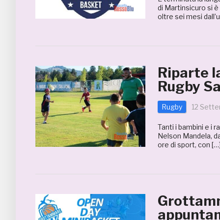
di Martinsicuro si
oltre sei mesi dall
Riparte l
Rugby Sa
Rugby
12 Sett
Tanti i bambini e i
Nelson Mandela, da
ore di sport, con […
Grottamm
appuntam