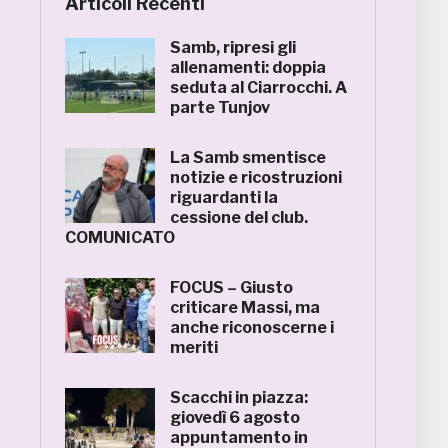
Articoli Recenti
Samb, ripresi gli
allenamenti: doppia
seduta al Ciarrocchi. A
parte Tunjov
La Samb smentisce
notizie e ricostruzioni
riguardanti la
cessione del club.
COMUNICATO
FOCUS – Giusto
criticare Massi, ma
anche riconoscerne i
meriti
Scacchi in piazza:
giovedì 6 agosto
appuntamento in