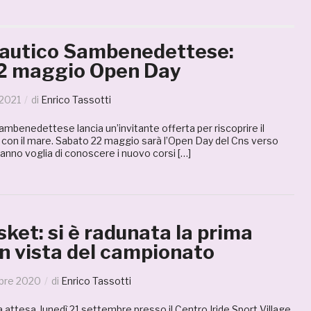
Nautico Sambenedettese:
2 maggio Open Day
 2021
di
Enrico Tassotti
Sambenedettese lancia un’invitante offerta per riscoprire il
à con il mare. Sabato 22 maggio sarà l’Open Day del Cns verso
ranno voglia di conoscere i nuovo corsi […]
et: si è radunata la prima
n vista del campionato
bre 2020
di
Enrico Tassotti
a attesa, lunedì 21 settembre presso il Centro Iride Sport Village