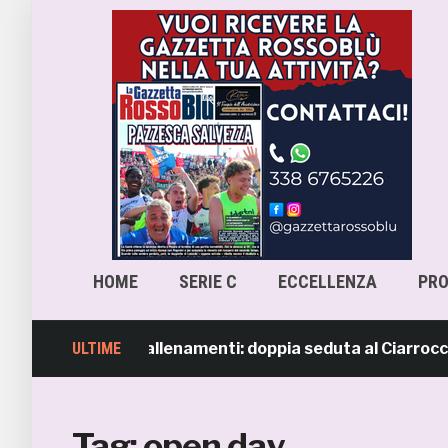
HOME
SERIE C
ECCELLENZA
PR
b, ripresi gli allenamenti: doppia seduta al Ciarrocchi. A
ULTIME
Tag:
open day