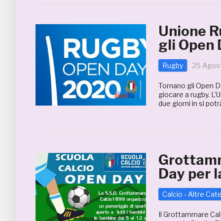
Unione R
gli Open
Rugby
25 Agos
Tornano gli Open Da
giocare a rugby. L’
due giorni in si pot
Grottamm
Day per l
Calcio - Altre Cat
Il Grottammare Calc