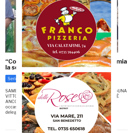
“Coloriamoci di rossoblù”: la Samb premia
la scuola Merlini
Serie C
17 Settembre 2019
di
Redazione GRB
SAMB-ARZIGNANO FINISCE 2-1: LA CRONACA FEDELI: «UNA
VITTORIA CHE SERVIVA COME IL PANE» MONTERO: «C’È
ANCORA TANTO DA LAVORARE» Lunedì mattina, in
occasione dell’inizio del nuovo anno scolastico, una
delegazione della Sambenedettese Calcio ha fatto […]