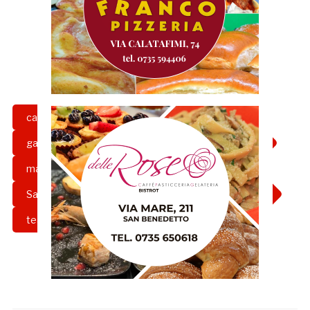
calcio
club manager
gazzetta rossoblu
girone b
grb
matteo bianchini
nazario pignotti
Samb
sambenedettese
Serie C
team manager