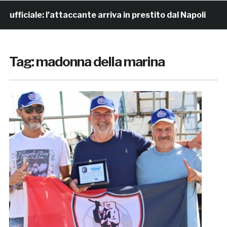
ale: l’attaccante arriva in prestito dal Napoli
9 ore
Tag:
madonna della marina