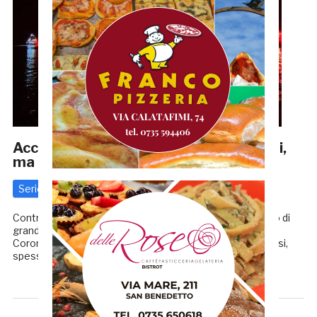
Accertamenti sulla fiaccolata dei tifosi,
ma tutti stanno dalla parte dei tifosi
Serie C
29 Luglio 2020
di
Redazione GRB
Contraddizioni. Il nostro tempo ne è pieno e, in un periodo di
grande stress e confusione come quello dell’emergenza
Coronavirus che ci troviamo a vivere da ormai diversi mesi,
spesso ci si è trovati ad […]