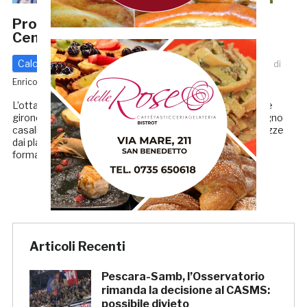
Promozione: Sfida di prestigio a
Centobuchi, arriva l’HR Maceratese
Calcio - Altre Categorie
Promozione
1 Marzo 2019
di
Enrico Tassotti
L’ottava giornata di ritorno del campionato di Promozione
girone B propone alla capolista Valdichienti Ponte l’impegno
casalingo contro il Montecosaro, distante cinque lunghezze
dai play off. Potrebbe essere un turno favorevole alla
formazione di Giandomenico […]
Articoli Recenti
Pescara-Samb, l’Osservatorio
rimanda la decisione al CASMS:
possibile divieto