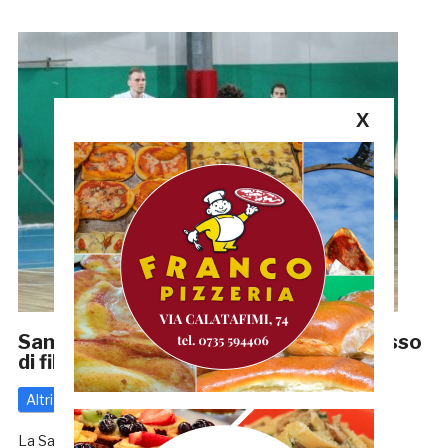
X
Samb Basket a caccia del terzo successo
di fila: al Palaspeca arriva Perugia
Altri
1 Novembre 2018
di
Redazione GRB
La Sambenedettese Basket si prepara ad ospitare al