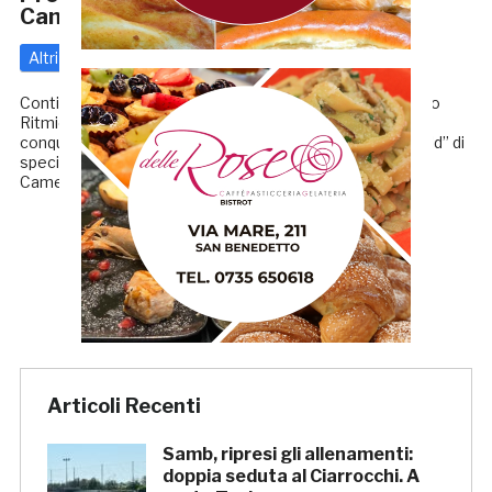
Camerino
Altri
30 Gennaio 2018
di
Redazione GRB
Continua il trend positivo della società sportiva “Progetto
Ritmica San Benedetto”, che con le sue ginnaste ha
conquistato ottimi risultati al Campionato Regionale “Gold” di
specialità della Federazione Ginnastica d’Italia svoltosi a
Camerino. Nella categoria […]
← Precedenti
1
2
3
Articoli Recenti
Samb, ripresi gli allenamenti:
doppia seduta al Ciarrocchi. A