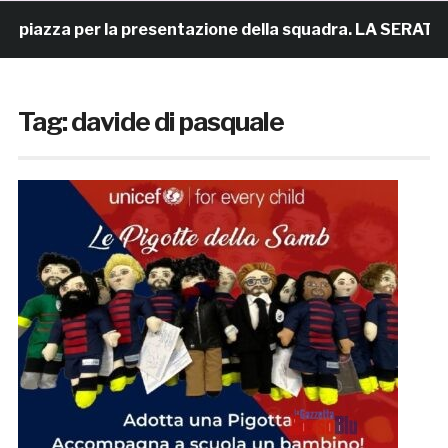
za per la presentazione della squadra. LA SERATA
9
Tag:
davide di pasquale