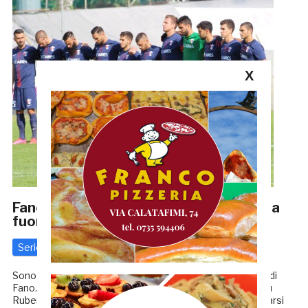
X
Fano-Samb, I CONVOCATI: Botta ancora
fuori, c’è Biondi
Serie C
10 Ottobre 2020
di
Redazione GRB
Sono 24 i giocatori della Samb convocati per la trasferta di
Fano. Mister Paolo Montero non potrà ancora contare su
Ruben Botta, il cui perfezionamento dovrebbe perfezionarsi