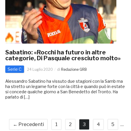
Sabatino: «Rocchi ha futuro in altre
categorie, Di Pasquale cresciuto molto»
Serie C
24 Luglio 2020
di
Redazione GRB
Alessandro Sabatino ha vissuto due stagioni con la Samb ma
ha stretto un legame forte con la città e quando può in estate
si concede qualche giorno a San Benedetto del Tronto. Ha
parlato di […]
← Precedenti
1
2
3
4
5
…