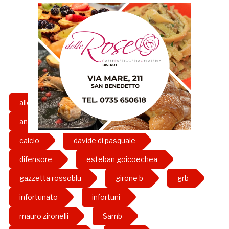
allenamento
allenatore
antonio bacio terracino
attaccante
calcio
davide di pasquale
difensore
esteban goicoechea
gazzetta rossoblu
girone b
grb
infortunato
infortuni
mauro zironelli
Samb