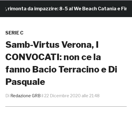
imonta da impazzire: 8-5 al We Beach Catania e Finale S
SERIE C
Samb-Virtus Verona, I
CONVOCATI: non ce la
fanno Bacio Terracino e Di
Pasquale
Di
Redazione GRB
il
22 Dicembre 2020 alle 21:48