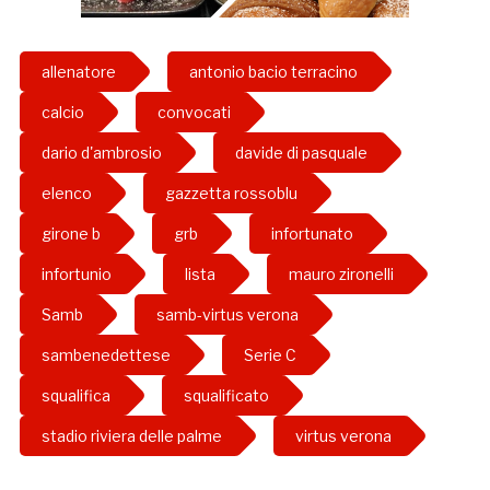
allenatore
antonio bacio terracino
calcio
convocati
dario d'ambrosio
davide di pasquale
elenco
gazzetta rossoblu
girone b
grb
infortunato
infortunio
lista
mauro zironelli
Samb
samb-virtus verona
sambenedettese
Serie C
squalifica
squalificato
stadio riviera delle palme
virtus verona