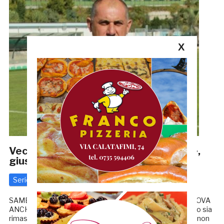
X
Vecchiola: «Montero ha fatto divertire,
giusto confermarlo»
Serie C
12 Luglio 2020
di
Redazione GRB
SAMB, MONTERO RINNOVA FINO AL 2022 SAMB, RINNOVA
ANCHE LUDOVICO ROCCHI «Sono contento che Montero sia
rimasto alla Samb». Sebastiano Vecchiola conosce bene non