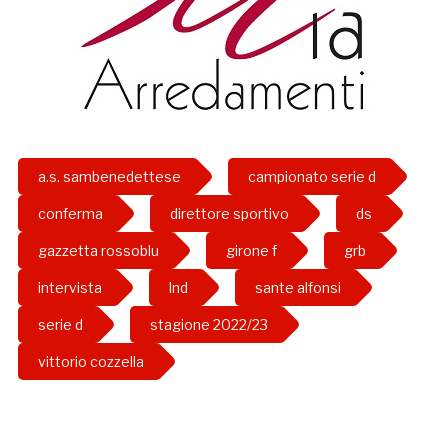
a.s. sambenedettese
campionato serie d
conferma
direttore sportivo
ds
gazzetta rossoblu
girone f
grb
intervista
lnd
sante alfonsi
serie d
stagione 2022/23
vittorio cozzella