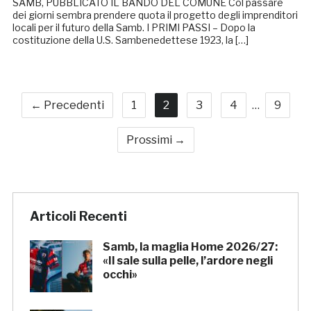
SAMB, PUBBLICATO IL BANDO DEL COMUNE Col passare
dei giorni sembra prendere quota il progetto degli imprenditori
locali per il futuro della Samb. I PRIMI PASSI – Dopo la
costituzione della U.S. Sambenedettese 1923, la […]
← Precedenti
1
2
3
4
…
9
Prossimi →
Articoli Recenti
Samb, la maglia Home 2026/27:
«Il sale sulla pelle, l’ardore negli
occhi»