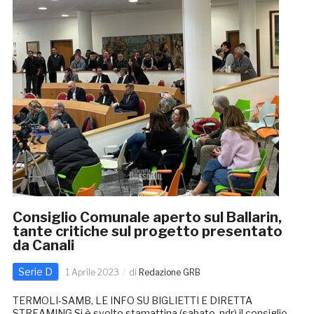
Consiglio Comunale aperto sul Ballarin,
tante critiche sul progetto presentato
da Canali
Serie D
1 Aprile 2023
di
Redazione GRB
TERMOLI-SAMB, LE INFO SU BIGLIETTI E DIRETTA
STREAMING Si è svolto stamattina (sabato, ndr) il consiglio