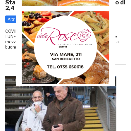
Stadio Ballarin, col PNRR finanziamento di
2,4 milioni per la riqualificazione
Altri
Serie D
2 Gennaio 2022
di
Redazione GRB
COVID, SERIE C RINVIATA. LA SERIE D RESISTE SAMB,
LUNEDI’ LA RIPRESA DEGLI ALLENAMENTI Due milioni e
mezzo per la riqualificazione dello stadio Fratelli Ballarin. La
buona notizia è arrivata, al Comune di San Benedetto […]