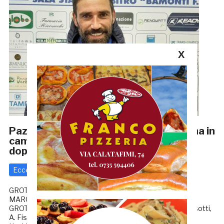
X
Pazzesco e infinito: Cristian Pazzi torna in
campo e festeggia i 40 anni con una
doppietta
Eccellenza
13 Ottobre 2021
di
Redazione GRB
GROTTAMMARE-SAN MARCO SERVIGLIANO 2-1
MARCATORI: 17’pt e 2’st Pazzi, 20’pt Crescenzi.
GROTTAMMARE: Palanca, Manni (5’st Sterpi), Orsini, Tassotti,
A. Fiscaletti (12’st Silvestri), S. Fiscaletti, Mascitti (12’st F.