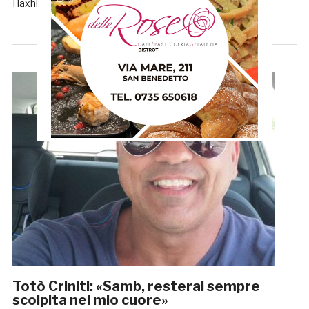
Haxhiu), Alighieri (5’st Cisbani), Pazzi, L. Haxhiu, De […]
Totò Criniti: «Samb, resterai sempre
scolpita nel mio cuore»