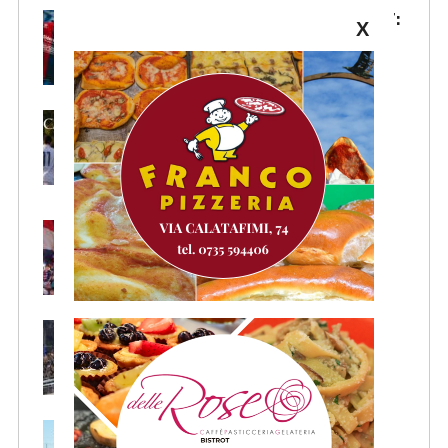
Samb, la maglia Home 2026/27:
X
«Il sale sulla pelle, l’ardore negli
occhi»
Primavera 4, il calendario della
Samb: Folgore Caratese
all’esordio, prima trasferta a
Forlì
Samb, su il sipario: stasera la
presentazione della squadra in
piazza Giorgini
Pescara-Samb, l’Osservatorio
rimanda la decisione al CASMS:
possibile divieto
Samb, ripresi gli allenamenti: