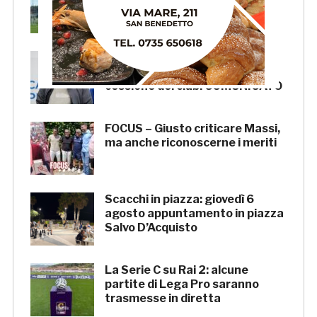
doppia seduta al Ciarrocchi. A
parte Tunjov
La Samb smentisce notizie e
ricostruzioni riguardanti la
cessione del club. COMUNICATO
FOCUS – Giusto criticare Massi,
ma anche riconoscerne i meriti
Scacchi in piazza: giovedì 6
agosto appuntamento in piazza
Salvo D’Acquisto
La Serie C su Rai 2: alcune
partite di Lega Pro saranno
trasmesse in diretta