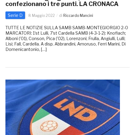
confezionano i tre punti. LA CRONACA
Serie D
8 Maggio 2022
di
Riccardo Mancini
TUTTE LE NOTIZIE SULLA SAMB SAMB-MONTEGIORGIO 2-0
MARCATORI: 1’st Lulli, 7’st Cardella SAMB (4-3-1-2): Knoflach;
Alboni (’01), Conson, Pica (’02), Lorenzoni; Frulla, Angiulli, Lulli;
Lisi; Fall, Cardella. A disp. Abbrandini, Amoruso, Ferri Marini, Di
Domenicantonio, […]