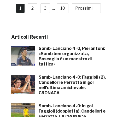
1
2
3
…
10
Prossimi →
Articoli Recenti
Samb-Lanciano 4-0, Pierantoni:
«Samb ben organizzata,
Boscaglia è un maestro di
tattica»
Samb-Lanciano 4-0: Faggioli (2),
Candellori e Perrotta in gol
nell’ultima amichevole.
CRONACA
Samb-Lanciano 4-0: in gol
Faggioli (doppietta), Candellori e
Perrotta. LA CRONACA