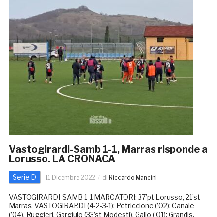
Vastogirardi-Samb 1-1, Marras risponde a
Lorusso. LA CRONACA
Serie D
11 Dicembre 2022
di
Riccardo Mancini
VASTOGIRARDI-SAMB 1-1 MARCATORI: 37’pt Lorusso, 21’st
Marras. VASTOGIRARDI (4-2-3-1): Petriccione (’02); Canale
(’04), Ruggieri, Gargiulo (33’st Modesti), Gallo (’01); Grandis,