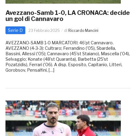
Avezzano-Samb 1-0, LA CRONACA: decide
un gol di Cannavaro
Serie D
23 Febbraio 2025
di
Riccardo Mancini
AVEZZANO-SAMB 1-0 MARCATORI: 46’pt Cannavaro.
AVEZZANO (4-3-3): Cultraro; Ferrandino (’05), Sbardella,
Bassini, Allessì (’05); Cannavaro (45’st Staiano), Mascella (’04),
Selvaggio; Konate (48’st Quaranta), Barbetta (25’st
Pozatzidis), Ferrari (’06). A disp. Esposito, Capitanio, Litteri,
Gorobsov, Pensalfini, […]