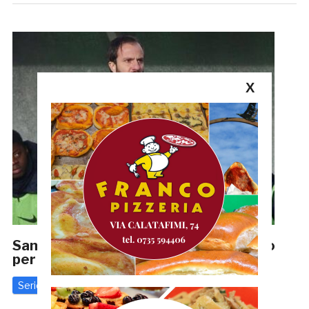
X
Samb, Serafino vuole Alberto Gilardino
per la panchina rossoblù
Serie C
5 Giugno 2020
di
Redazione GRB