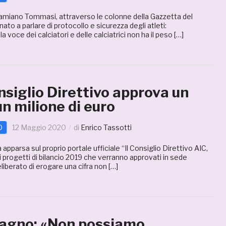
Damiano Tommasi, attraverso le colonne della Gazzetta del
to a parlare di protocollo e sicurezza degli atleti:
 voce dei calciatori e delle calciatrici non ha il peso […]
onsiglio Direttivo approva un
un milione di euro
D
12 Maggio 2020
di
Enrico Tassotti
pparsa sul proprio portale ufficiale “Il Consiglio Direttivo AIC,
ei progetti di bilancio 2019 che verranno approvati in sede
iberato di erogare una cifra non […]
cagno: «Non possiamo