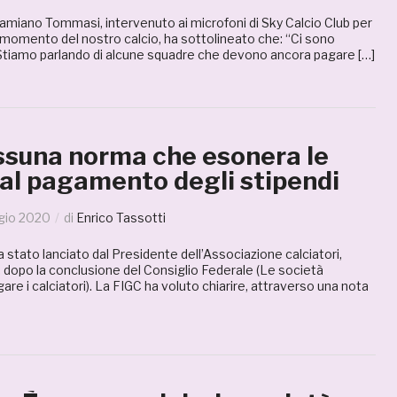
amiano Tommasi, intervenuto ai microfoni di Sky Calcio Club per
e momento del nostro calcio, ha sottolineato che: “Ci sono
à. Stiamo parlando di alcune squadre che devono ancora pagare […]
ssuna norma che esonera le
dal pagamento degli stipendi
gio 2020
di
Enrico Tassotti
ra stato lanciato dal Presidente dell’Associazione calciatori,
opo la conclusione del Consiglio Federale (Le società
re i calciatori). La FIGC ha voluto chiarire, attraverso una nota