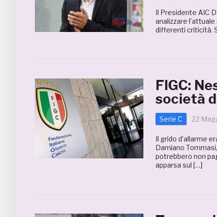
Il Presidente AIC D
analizzare l’attual
differenti criticit
FIGC: Ne
società 
Serie C
22 Mag
Il grido d’allarme e
Damiano Tommasi, d
potrebbero non paga
apparsa sul […]