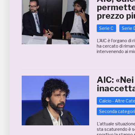
permetter
prezzo pi
Serie C
Serie 
L’AIC è l’organo di r
ha cercato di riman
intervenendo ai mic
AIC: «Nei
inaccett
Calcio - Altre Cat
Seconda categor
L’attuale situazion
sta scaturendo è so
sportivo la stanno