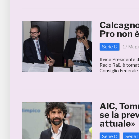
Calcagno
Pro non 
Serie C
17 Mag
Il vice Presidente
Radio Rai1, è torn
Consiglio Federale
AIC, Tomm
se la pre
attuale»
Serie C
Serie 