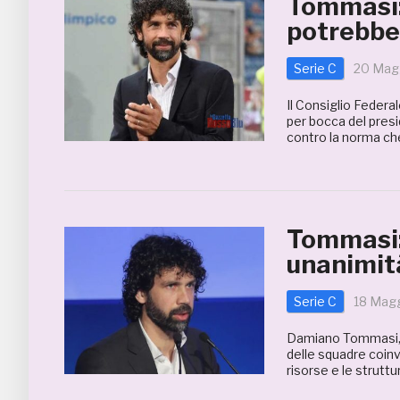
Tommasi: 
potrebber
Serie C
20 Mag
Il Consiglio Federal
per bocca del pres
contro la norma che
Tommasi:
unanimità
Serie C
18 Mag
Damiano Tommasi, Pr
delle squadre coinvo
risorse e le struttu