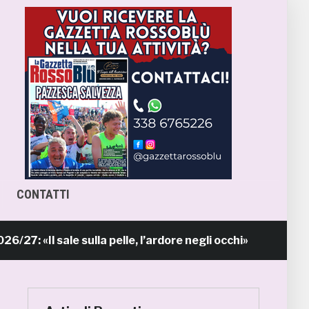
CONTATTI
Il sale sulla pelle, l’ardore negli occhi»
P
15 ore fa