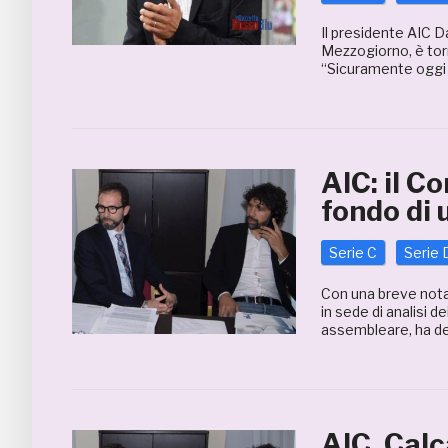
Il presidente AIC 
Mezzogiorno, è torna
“Sicuramente oggi la
AIC: il C
fondo di 
Serie C
Serie 
Con una breve nota a
in sede di analisi d
assembleare, ha del
AIC, Cal