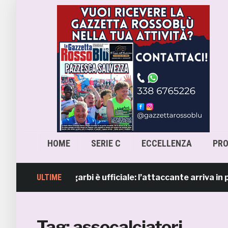
HOME
SERIE C
ECCELLENZA
PR
 Lorenzo Sgarbi è ufficiale: l’attaccante arriva in presti
ULTIME
Tag:
assocalciatori