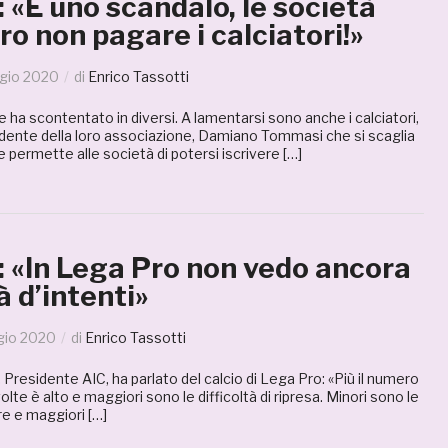
«È uno scandalo, le società
o non pagare i calciatori!»
gio 2020
di
Enrico Tassotti
e ha scontentato in diversi. A lamentarsi sono anche i calciatori,
idente della loro associazione, Damiano Tommasi che si scaglia
 permette alle società di potersi iscrivere […]
 «In Lega Pro non vedo ancora
 d’intenti»
gio 2020
di
Enrico Tassotti
esidente AIC, ha parlato del calcio di Lega Pro: «Più il numero
lte è alto e maggiori sono le difficoltà di ripresa. Minori sono le
re e maggiori […]