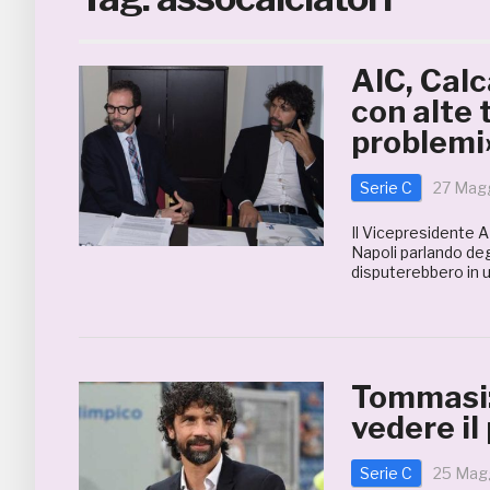
AIC, Cal
con alte
problemi
Serie C
27 Mag
Il Vicepresidente A
Napoli parlando deg
disputerebbero in u
Tommasi: 
vedere il
Serie C
25 Mag