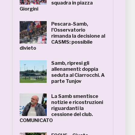
squadra in piazza
Giorgini
Pescara-Samb,
l’Osservatorio
rimanda la decisione al
CASMS: possibile
divieto
Samb, ripresi gli
allenamenti: doppia
seduta al Ciarrocchi. A
parte Tunjov
La Samb smentisce
notizie e ricostruzioni
riguardanti la
cessione del club.
COMUNICATO