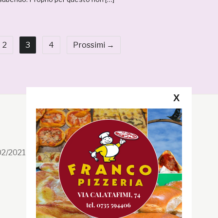
2
3
4
Prossimi →
X
Segui la GRB
Facebook
/02/2021 n. 199/2021
Instagram
Twitter