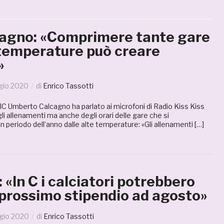
cagno: «Comprimere tante gare
 temperature può creare
»
gio 2020
di
Enrico Tassotti
IC Umberto Calcagno ha parlato ai microfoni di Radio Kiss Kiss
li allenamenti ma anche degli orari delle gare che si
n periodo dell’anno dalle alte temperature: «Gli allenamenti […]
«In C i calciatori potrebbero
 prossimo stipendio ad agosto»
gio 2020
di
Enrico Tassotti