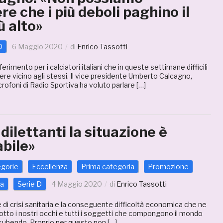
e che i più deboli paghino il
ù alto»
D
6 Maggio 2020
di
Enrico Tassotti
iferimento per i calciatori italiani che in queste settimane difficili
ere vicino agli stessi. Il vice presidente Umberto Calcagno,
rofoni di Radio Sportiva ha voluto parlare […]
 dilettanti la situazione è
abile»
egorie
Eccellenza
Prima categoria
Promozione
ia
Serie D
4 Maggio 2020
di
Enrico Tassotti
e di crisi sanitaria e la conseguente difficoltà economica che ne
tto i nostri occhi e tutti i soggetti che compongono il mondo
 subendo. Proprio per questo non […]