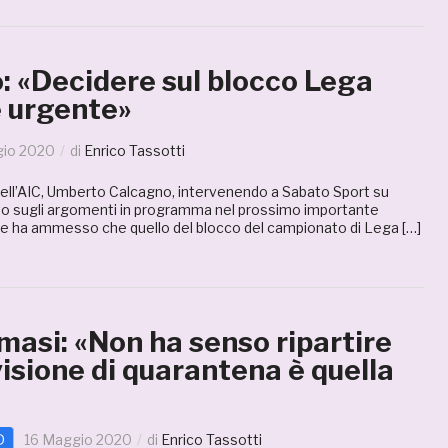
: «Decidere sul blocco Lega
è urgente»
gio 2020
di
Enrico Tassotti
 dell’AIC, Umberto Calcagno, intervenendo a Sabato Sport su
ato sugli argomenti in programma nel prossimo importante
 e ha ammesso che quello del blocco del campionato di Lega […]
asi: «Non ha senso ripartire
visione di quarantena è quella
D
16 Maggio 2020
di
Enrico Tassotti