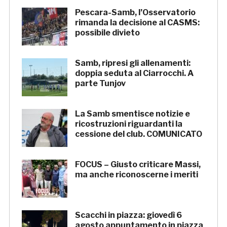
Pescara-Samb, l’Osservatorio
rimanda la decisione al CASMS:
possibile divieto
Samb, ripresi gli allenamenti:
doppia seduta al Ciarrocchi. A
parte Tunjov
La Samb smentisce notizie e
ricostruzioni riguardanti la
cessione del club. COMUNICATO
FOCUS – Giusto criticare Massi,
ma anche riconoscerne i meriti
Scacchi in piazza: giovedì 6
agosto appuntamento in piazza