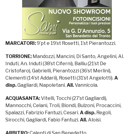
MARCATORI:
9’pt e 19’st Rosetti, 1’st Pierantozzi.
TORRIONE:
Mandozzi, Mancini, Di Santo, Angelini, Al.
Induti, An. Induti (38’st Ciferni), Balliu (21’st De
Cristofaro), Gabrielli, Pierantozzi (36’st Merlini),
Clementi (14’st Addarii), Rosetti (31’st Angelotti).
A
disp.
Gagliardi, Napoletani.
All.
Vannicola.
ACQUASANTA:
Vitelli, Tocchi (27’st Gagliardi),
Mannocchi, Celani, Troli, Biondi, Bulzoni, Procaccini,
Spalazzi, Fabrizio Fantuzi, Cesari.
A disp.
Regoli,
Sirocchi, Gagliardi, Fabio Fantuzi.
All.
Aloisi.
ARBITRO:
Calenti di San Benedetto.