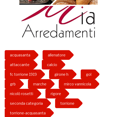
acquasanta
allenatore
attaccante
calcio
fc torrione 1919
girone h
gol
grb
marche
mirco vannicola
nicolò rosetti
rigore
seconda categoria
torrione
torrione-acquasanta