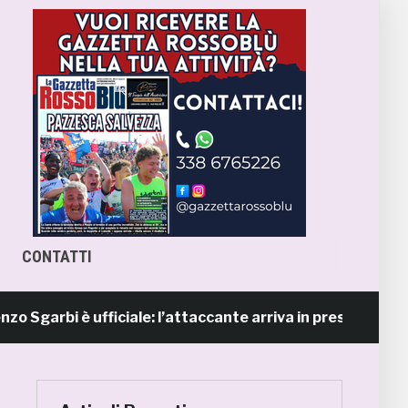
CONTATTI
garbi è ufficiale: l’attaccante arriva in prestito dal Napo