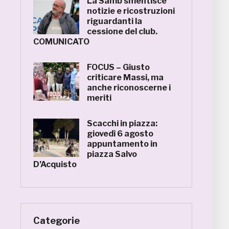
La Samb smentisce
notizie e ricostruzioni
riguardanti la
cessione del club.
COMUNICATO
FOCUS – Giusto
criticare Massi, ma
anche riconoscerne i
meriti
Scacchi in piazza:
giovedì 6 agosto
appuntamento in
piazza Salvo
D’Acquisto
Categorie