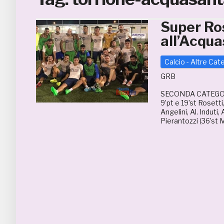
Super Ros
all’Acqu
Calcio - Altre Cat
GRB
SECONDA CATEGOR
9’pt e 19’st Rosett
Angelini, Al. Induti, 
Pierantozzi (36’st M