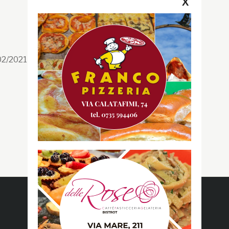
X
Segui la GRB
Facebook
/02/2021 n. 199/2021
Instagram
Twitter
Youtube
Gazzetta RossoBlù