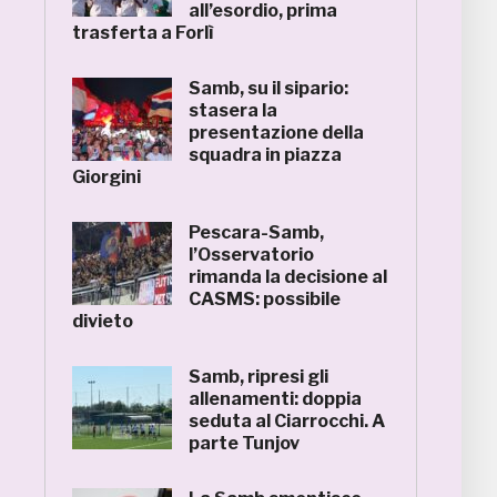
all’esordio, prima
trasferta a Forlì
Samb, su il sipario:
stasera la
presentazione della
squadra in piazza
Giorgini
Pescara-Samb,
l’Osservatorio
rimanda la decisione al
CASMS: possibile
divieto
Samb, ripresi gli
allenamenti: doppia
seduta al Ciarrocchi. A
parte Tunjov