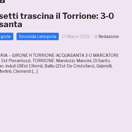
etti trascina il Torrione: 3-0
asanta
egorie
Seconda categoria
17 Marzo 2019
di
Redazione
IA – GIRONE H TORRIONE-ACQUASANTA 3-0 MARCATORI:
i, 1’st Pierantozzi. TORRIONE: Mandozzi, Mancini, Di Santo,
An. Induti (38’st Ciferni), Balliu (21’st De Cristofaro), Gabrielli,
erlini), Clementi […]