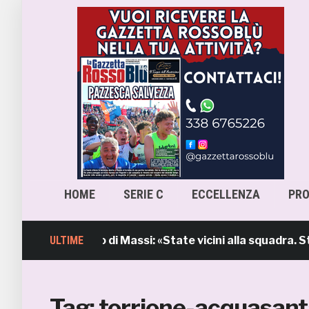
HOME
SERIE C
ECCELLENZA
PR
mb, l’intervento di Massi: «State vicini alla squadra. Sti
ULTIME
Tag:
torrione-acquasan