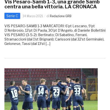
Vis Pesaro-Samb 1-3, una grande Samb
centra una bella vittoria. LA CRONACA
Serie C
14 Marzo 2021
di
Redazione GRB
VIS PESARO-SAMB 1-3 MARCATORI: 6’pt Lescano, 9’pt
D’Ambrosio, 13’pt Di Paola, 30’pt D’Angelo. di Daniele Bollettini
VIS PESARO (3-5-2): Bertinato; Di Sabatino, Ferrani,
Stramaccioni (dal 1’st Brignani); Carissoni (dal 32’st Germinale),
Gelonese, Tassi (dal 13’st […]