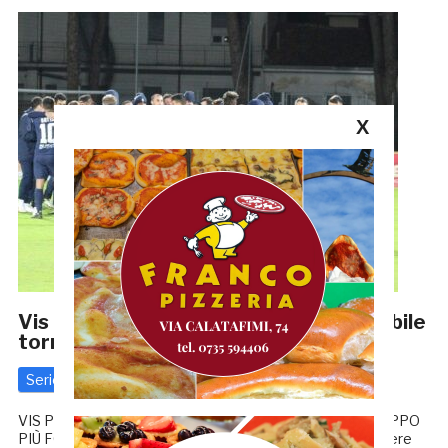
X
Vis Pesaro-Samb 1-3, LE PAGELLE | Nobile
torna protagonista
Serie C
15 Marzo 2021
di
Redazione GRB
VIS PESARO-SAMB 1-3, LA CRONACA MONTERO: «GRUPPO
PIÙ FORTE NELLE DIFFICOLTÀ» NOBILE 7 Il portiere