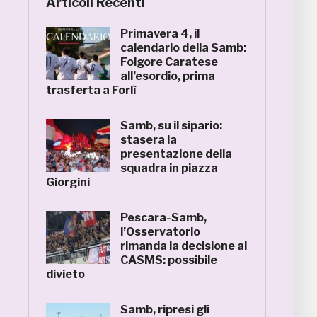
Articoli Recenti
Primavera 4, il
calendario della Samb:
Folgore Caratese
all’esordio, prima
trasferta a Forlì
Samb, su il sipario:
stasera la
presentazione della
squadra in piazza
Giorgini
Pescara-Samb,
l’Osservatorio
rimanda la decisione al
CASMS: possibile
divieto
Samb, ripresi gli