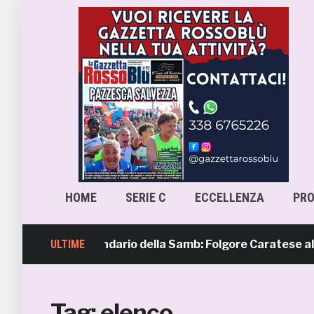
HOME
SERIE C
ECCELLENZA
PR
era 4, il calendario della Samb: Folgore Caratese all’esord
ULTIME
Tag:
elenco