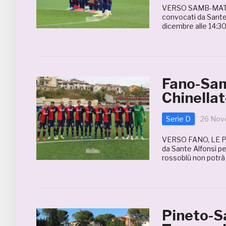
VERSO SAMB-MATES
convocati da Sante
dicembre alle 14:30 
Fano-Samb
Chinella
Serie D
26 Nov
VERSO FANO, LE PA
da Sante Alfonsi per
rossoblù non potrà c
Pineto-S