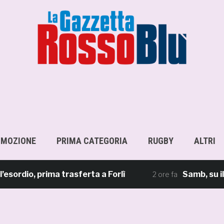
OMOZIONE
PRIMA CATEGORIA
RUGBY
ALTRI
io, prima trasferta a Forlì
Samb, su il sipar
2 ore fa