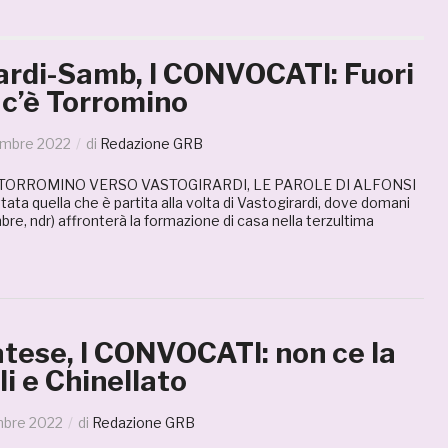
ardi-Samb, I CONVOCATI: Fuori
 c’è Torromino
embre 2022
di
Redazione GRB
 TORROMINO VERSO VASTOGIRARDI, LE PAROLE DI ALFONSI
ata quella che è partita alla volta di Vastogirardi, dove domani
re, ndr) affronterà la formazione di casa nella terzultima
ese, I CONVOCATI: non ce la
li e Chinellato
mbre 2022
di
Redazione GRB