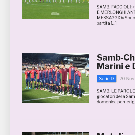
SAMB, FACCIOLI: 
E MERLONGHI ANT
MESSAGGIO» Sono 21
partita […]
Samb-Chie
Marini e
Serie D
20 Nov
SAMB, LE PAROLE 
giocatori della Sam
domenica pomeriggio