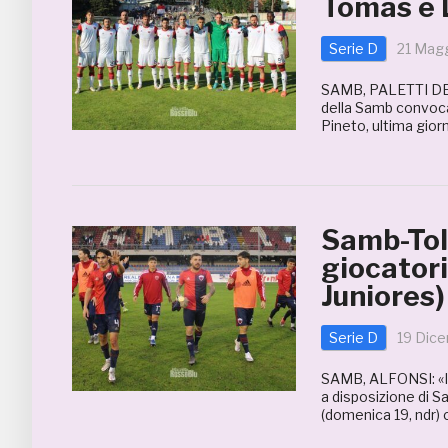
Tomas e Lu
Serie D
21 Mag
SAMB, PALETTI DE
della Samb convocat
Pineto, ultima giorn
Samb-Tol
giocatori
Juniores)
Serie D
19 Dic
SAMB, ALFONSI: «
a disposizione di S
(domenica 19, ndr) 