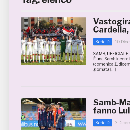
Vastogir
Cardella,
Serie D
10 Dic
SAMB, UFFICIALE
È una Samb incerott
(domenica 11 dicemb
giornata […]
Samb-Mat
fanno Lul
Serie D
3 Dice