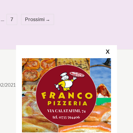
…
7
Prossimi →
X
Segui la GRB
Facebook
/02/2021 n. 199/2021
Instagram
Twitter
Youtube