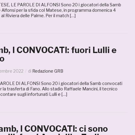
E, LE PAROLE DI ALFONSI Sono 20 i giocatori della Samb
 Alfonsi per la sfida col Matese, in programma domenica 4
al Riviera delle Palme. Per il match […]
, I CONVOCATI: fuori Lulli e
to
embre 2022
di
Redazione GRB
ROLE DI ALFONSI Sono 20 i giocatori della Samb convocati
 la trasferta di Fano. Allo stadio Raffaele Mancini, il tecnico
ontare sugli infortunati Lulli e […]
amb, I CONVOCATI: ci sono