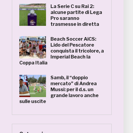
La Serie C su Rai 2:
alcune partite di Lega
Pro saranno
trasmesse in diretta
Beach Soccer AiCS:
Lido del Pescatore
conquista il tricolore, a
Imperial Beach la
Coppa Italia
Samb, il “doppio
mercato” di Andrea
Mussi: per il d.s. un
grande lavoro anche
sulle uscite