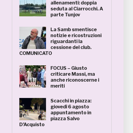
allenamenti: doppia
seduta al Ciarrocchi. A
parte Tunjov
La Samb smentisce
notizie e ricostruzioni
riguardanti la
cessione del club.
COMUNICATO
FOCUS – Giusto
criticare Massi, ma
anche riconoscerne i
meriti
Scacchi in piazza:
giovedì 6 agosto
appuntamento in
piazza Salvo
D’Acquisto