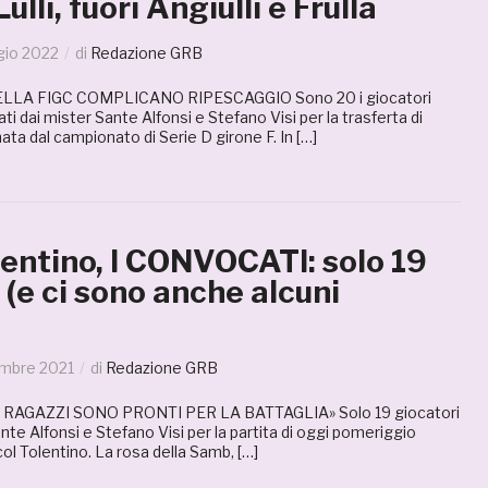
lli, fuori Angiulli e Frulla
gio 2022
di
Redazione GRB
LLA FIGC COMPLICANO RIPESCAGGIO Sono 20 i giocatori
i dai mister Sante Alfonsi e Stefano Visi per la trasferta di
ata dal campionato di Serie D girone F. In […]
entino, I CONVOCATI: solo 19
 (e ci sono anche alcuni
embre 2021
di
Redazione GRB
I RAGAZZI SONO PRONTI PER LA BATTAGLIA» Solo 19 giocatori
ante Alfonsi e Stefano Visi per la partita di oggi pomeriggio
col Tolentino. La rosa della Samb, […]