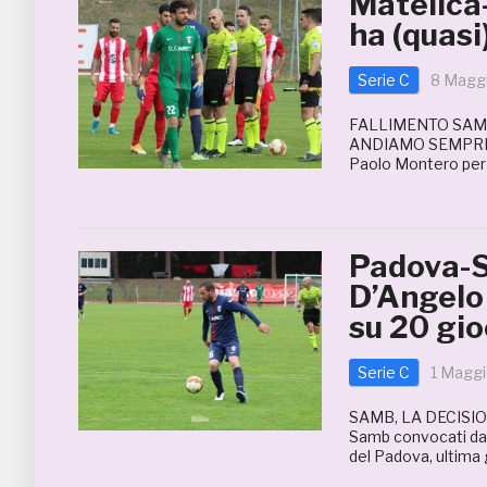
Matelica
ha (quasi
Serie C
8 Magg
FALLIMENTO SAMB
ANDIAMO SEMPRE PE
Paolo Montero per la
Padova-S
D’Angelo
su 20 gio
Serie C
1 Maggi
SAMB, LA DECISION
Samb convocati da 
del Padova, ultima 