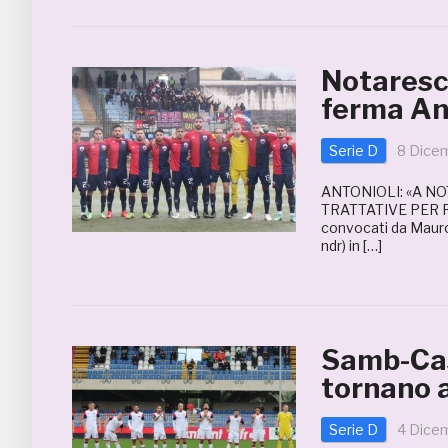
Notaresc
ferma Ang
Serie D
8 Dice
ANTONIOLI: «A N
TRATTATIVE PER R
convocati da Mauro 
ndr) in […]
Samb-Cas
tornano a
Serie D
4 Dice