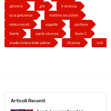
girone b
grb
lr vicenza
luca gelonese
matteo raccichini
mirko miceli
pagelle
portiere
Samb
samb-vicenza
Serie C
stadio riviera delle palme
Vicenza
voti
Articoli Recenti