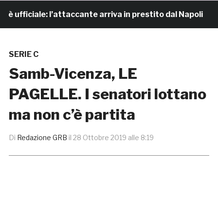
iciale: l’attaccante arriva in prestito dal Napoli
6 
SERIE C
Samb-Vicenza, LE
PAGELLE. I senatori lottano
ma non c’è partita
Di
Redazione GRB
il
28 Ottobre 2019 alle 8:19