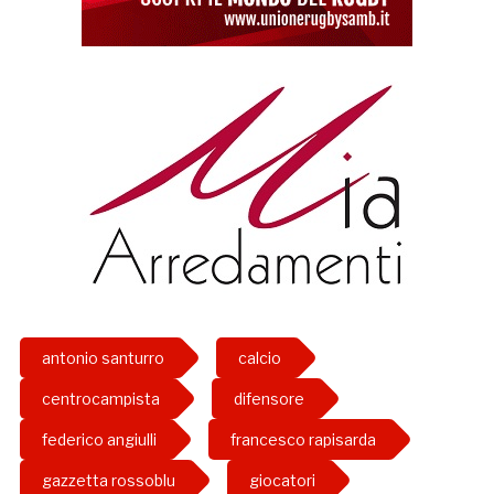
antonio santurro
calcio
centrocampista
difensore
federico angiulli
francesco rapisarda
gazzetta rossoblu
giocatori