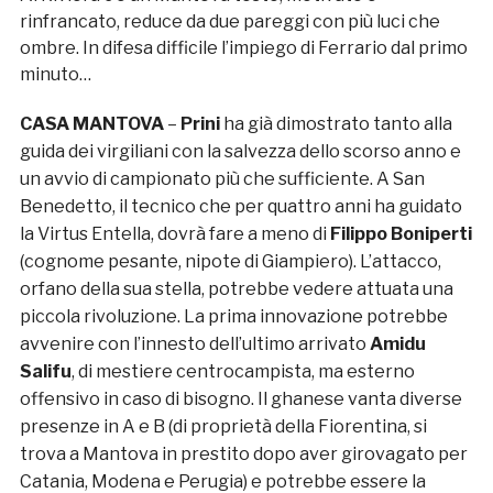
rinfrancato, reduce da due pareggi con più luci che
ombre. In difesa difficile l’impiego di Ferrario dal primo
minuto…
CASA MANTOVA
–
Prini
ha già dimostrato tanto alla
guida dei virgiliani con la salvezza dello scorso anno e
un avvio di campionato più che sufficiente. A San
Benedetto, il tecnico che per quattro anni ha guidato
la Virtus Entella, dovrà fare a meno di
Filippo Boniperti
(cognome pesante, nipote di Giampiero). L’attacco,
orfano della sua stella, potrebbe vedere attuata una
piccola rivoluzione. La prima innovazione potrebbe
avvenire con l’innesto dell’ultimo arrivato
Amidu
Salifu
, di mestiere centrocampista, ma esterno
offensivo in caso di bisogno. Il ghanese vanta diverse
presenze in A e B (di proprietà della Fiorentina, si
trova a Mantova in prestito dopo aver girovagato per
Catania, Modena e Perugia) e potrebbe essere la