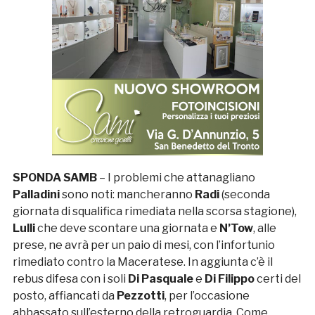
SPONDA SAMB
– I problemi che attanagliano
Palladini
sono noti: mancheranno
Radi
(seconda
giornata di squalifica rimediata nella scorsa stagione),
Lulli
che deve scontare una giornata e
N’Tow
, alle
prese, ne avrà per un paio di mesi, con l’infortunio
rimediato contro la Maceratese. In aggiunta c’è il
rebus difesa con i soli
Di Pasquale
e
Di
Filippo
certi del
posto, affiancati da
Pezzotti
, per l’occasione
abbassato sull’esterno della retroguardia. Come