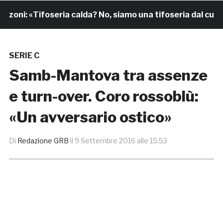
ni: «Tifoseria calda? No, siamo una tifoseria dal cuore g
SERIE C
Samb-Mantova tra assenze
e turn-over. Coro rossoblù:
«Un avversario ostico»
Di
Redazione GRB
il
9 Settembre 2016 alle 15:53