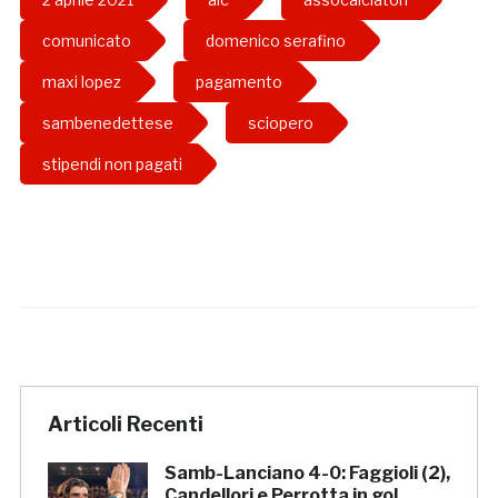
comunicato
domenico serafino
maxi lopez
pagamento
sambenedettese
sciopero
stipendi non pagati
Articoli Recenti
Samb-Lanciano 4-0: Faggioli (2),
Candellori e Perrotta in gol