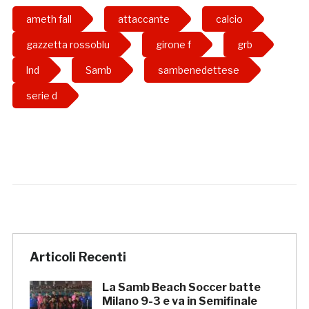
ameth fall
attaccante
calcio
gazzetta rossoblu
girone f
grb
lnd
Samb
sambenedettese
serie d
Articoli Recenti
La Samb Beach Soccer batte
Milano 9-3 e va in Semifinale