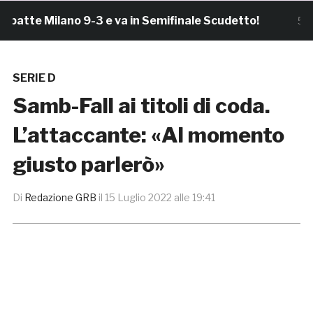
te Milano 9-3 e va in Semifinale Scudetto!
5 ore fa
SERIE D
Samb-Fall ai titoli di coda.
L’attaccante: «Al momento
giusto parlerò»
Di
Redazione GRB
il
15 Luglio 2022 alle 19:41