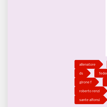
allenatore
ds
feder
girone f
roberto renzi
sante alfonsi