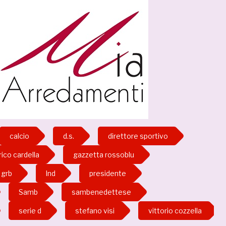
calcio
d.s.
direttore sportivo
ico cardella
gazzetta rossoblu
grb
lnd
presidente
Samb
sambenedettese
serie d
stefano visi
vittorio cozzella