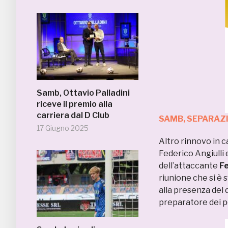
Samb, Ottavio Palladini
riceve il premio alla
carriera dal D Club
SAMB, SEPARAZIO
17 Giugno 2025
Altro rinnovo in 
Federico Angiulli 
dell’attaccante
Fe
riunione che si è 
alla presenza del d
preparatore dei po