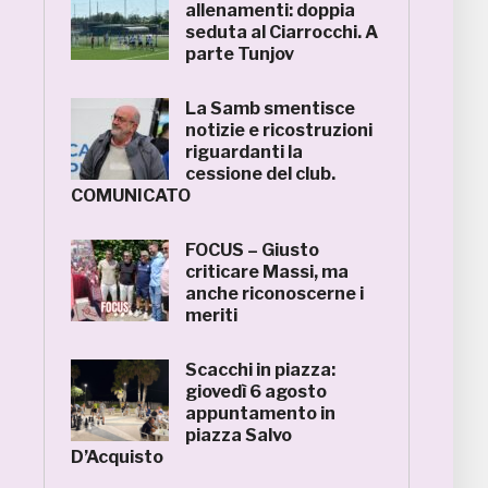
allenamenti: doppia
seduta al Ciarrocchi. A
parte Tunjov
La Samb smentisce
notizie e ricostruzioni
riguardanti la
cessione del club.
COMUNICATO
FOCUS – Giusto
criticare Massi, ma
anche riconoscerne i
meriti
Scacchi in piazza:
giovedì 6 agosto
appuntamento in
piazza Salvo
D’Acquisto