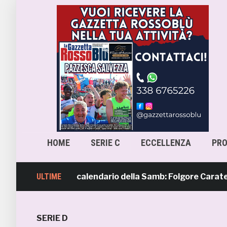
HOME
SERIE C
ECCELLENZA
PR
rimavera 4, il calendario della Samb: Folgore Caratese all’
ULTIME
SERIE D