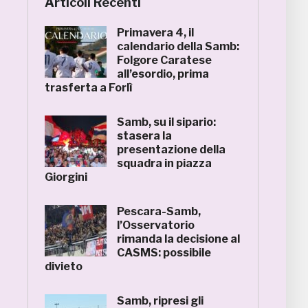
Articoli Recenti
Primavera 4, il
calendario della Samb:
Folgore Caratese
all’esordio, prima
trasferta a Forlì
Samb, su il sipario:
stasera la
presentazione della
squadra in piazza
Giorgini
Pescara-Samb,
l’Osservatorio
rimanda la decisione al
CASMS: possibile
divieto
Samb, ripresi gli