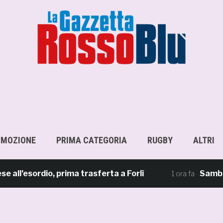
OMOZIONE
PRIMA CATEGORIA
RUGBY
ALTRI
esordio, prima trasferta a Forlì
Samb, su il 
1 ora fa