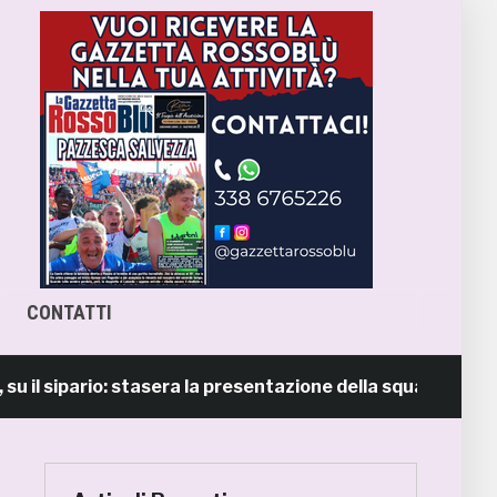
CONTATTI
sipario: stasera la presentazione della squadra in piazza G