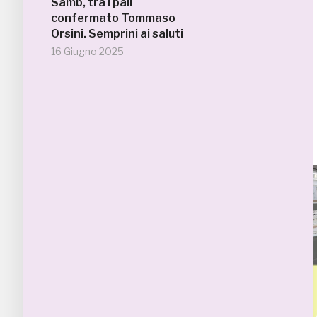
Samb, tra i pali
confermato Tommaso
Orsini. Semprini ai saluti
16 Giugno 2025