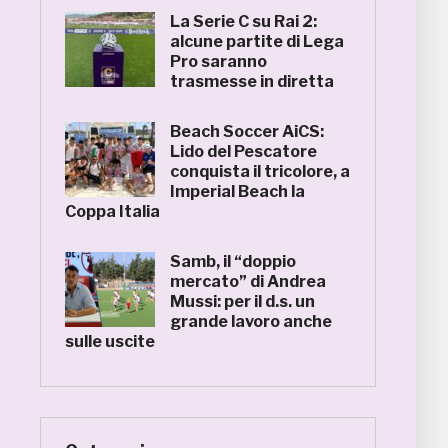
La Serie C su Rai 2:
alcune partite di Lega
Pro saranno
trasmesse in diretta
Beach Soccer AiCS:
Lido del Pescatore
conquista il tricolore, a
Imperial Beach la
Coppa Italia
Samb, il “doppio
mercato” di Andrea
Mussi: per il d.s. un
grande lavoro anche
sulle uscite